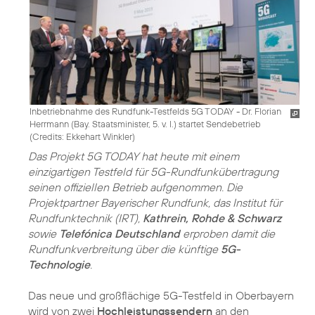
Inbetriebnahme des Rundfunk-Testfelds 5G TODAY - Dr. Florian
Herrmann (Bay. Staatsminister, 5. v. l.) startet Sendebetrieb
(
Credits: Ekkehart Winkler
)
Das Projekt 5G TODAY hat heute mit einem
einzigartigen Testfeld für 5G-Rundfunkübertragung
seinen offiziellen Betrieb aufgenommen. Die
Projektpartner Bayerischer Rundfunk, das Institut für
Rundfunktechnik (IRT),
Kathrein, Rohde & Schwarz
sowie
Telefónica Deutschland
erproben damit die
Rundfunkverbreitung über die künftige
5G-
Technologie
.
Das neue und großflächige 5G-Testfeld in Oberbayern
wird von zwei
Hochleistungssendern
an den