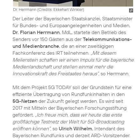
Dr. Herrmann (
Credits: Ekkehart Winkler
)
Der Leiter der Bayerischen Staatskanzlei, Staatsminister
für Bundes- und Europaangelegenheiten und Medien,
Dr. Florian Herrmann
, MdL, startete den Betrieb des
Senders vor 150 Gästen aus der
Telekommunikations-
und Medienbranche
, die an einer zweitägigen
Fachkonferenz des IRT teilnehmen.
„Mit diesem
Meilenstein schaffen wir einen Impuls für die bayerische
Medienlandschaft und stellen einmal mehr die
Innovationskraft des Freistaates heraus“,
so Herrmann.
Mit dem Projekt 5G TODAY soll der Grundstein für eine
effiziente Übertragung von Rundfunkinhalten in den
5G-Netzen
der Zukunft gelegt werden. Es wird seit
2017 mit Mitteln der Bayerischen Forschungsstiftung
gefördert.
„Ich freue mich, dass wir heute das erste
großflächige Testnetz der Welt für 5G-Broadcasting
eröffnen können“,
so
Ulrich Wilhelm
, Intendant des
Bayerischen Rundfunks und derzeit ARD-Vorsitzender.