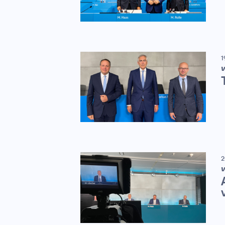
1
V
2
V