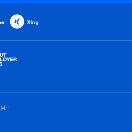
be
Xing
AMP