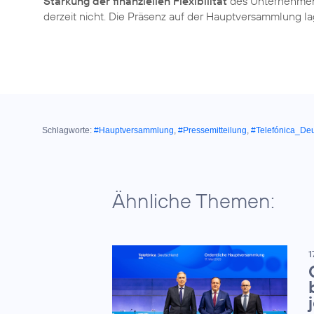
Stärkung der finanziellen Flexibilität
des Unternehmens
derzeit nicht. Die Präsenz auf der Hauptversammlung l
Schlagworte:
#Hauptversammlung
,
#Pressemitteilung
,
#Telefónica_De
Ähnliche Themen:
1