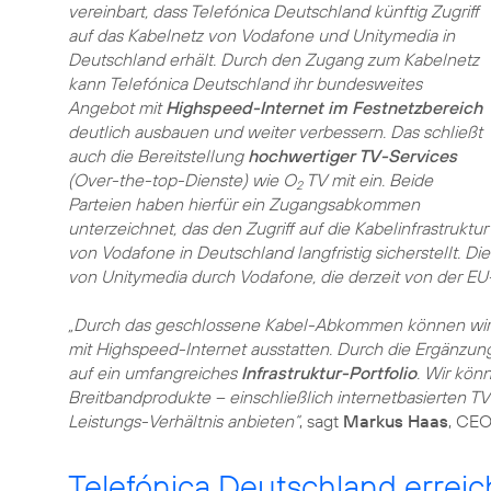
vereinbart, dass Telefónica Deutschland künftig Zugriff
auf das Kabelnetz von Vodafone und Unitymedia in
Deutschland erhält. Durch den Zugang zum Kabelnetz
kann Telefónica Deutschland ihr bundesweites
Angebot mit
Highspeed-Internet im Festnetzbereich
deutlich ausbauen und weiter verbessern. Das schließt
auch die Bereitstellung
hochwertiger TV-Services
(Over-the-top-Dienste) wie O
TV mit ein. Beide
2
Parteien haben hierfür ein Zugangsabkommen
unterzeichnet, das den Zugriff auf die Kabelinfrastruktur
von Vodafone in Deutschland langfristig sicherstellt. D
von Unitymedia durch Vodafone, die derzeit von der EU
„Durch das geschlossene Kabel-Abkommen können wir
mit Highspeed-Internet ausstatten. Durch die Ergänzun
auf ein umfangreiches
Infrastruktur-Portfolio
. Wir kön
Breitbandprodukte – einschließlich internetbasierten T
Leistungs-Verhältnis anbieten“
, sagt
Markus Haas
, CEO
Telefónica Deutschland erreich