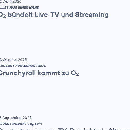
2. April 2026
LLES AUS EINER HAND
O
bündelt Live-TV und Streaming
2
5. Oktober 2025
NGEBOT FÜR ANIME-FANS
Crunchyroll kommt zu O
2
7. September 2024
EUES PRODUKT „O
TV“:
2