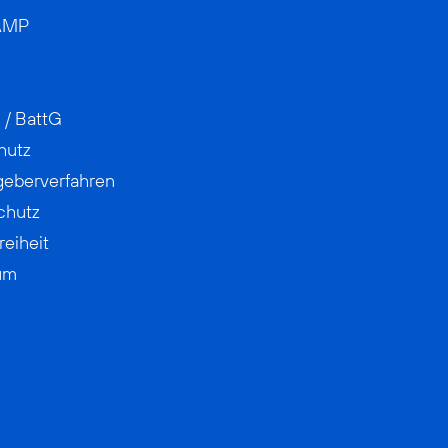
AMP
 / BattG
hutz
geberverfahren
chutz
reiheit
um