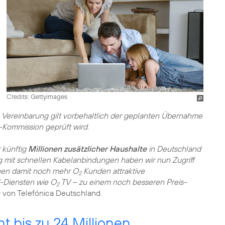
Credits: Gettyimages
ie Vereinbarung gilt vorbehaltlich der geplanten Übernahme
-Kommission geprüft wird.
 künftig
Millionen zusätzlicher Haushalte
in Deutschland
g mit schnellen Kabelanbindungen haben wir nun Zugriff
nen damit noch mehr O
Kunden attraktive
2
V-Diensten wie O
TV – zu einem noch besseren Preis-
2
 von Telefónica Deutschland.
t bis zu 24 Millionen