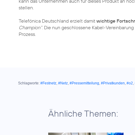
kann das Unternehmen auch für dieses Produkt an noc
stellen.
Telefónica Deutschland erzielt damit
wichtige Fortschr
Champion“
. Die nun geschlossene Kabel-Vereinbarung i
Prozess.
Schlagworte:
#Festnetz
,
#Netz
,
#Pressemitteilung
,
#Privatkunden
,
#o2
,
Ähnliche Themen: