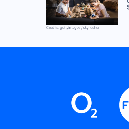
Credits: gettyimages / skynesher