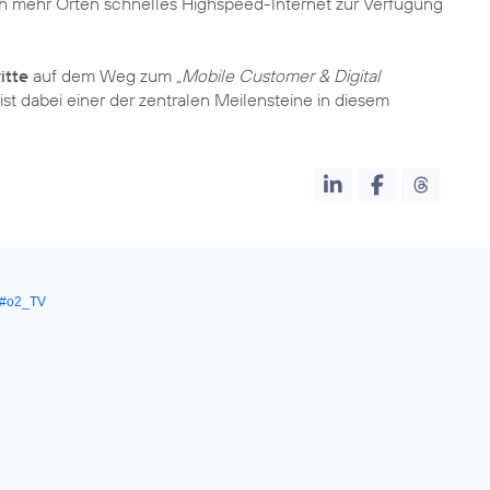
h mehr Orten schnelles Highspeed-Internet zur Verfügung
itte
auf dem Weg zum
„Mobile Customer & Digital
st dabei einer der zentralen Meilensteine in diesem
#o2_TV