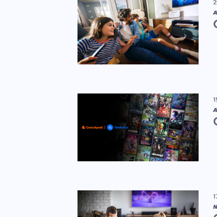
2
A
1
A
1
N