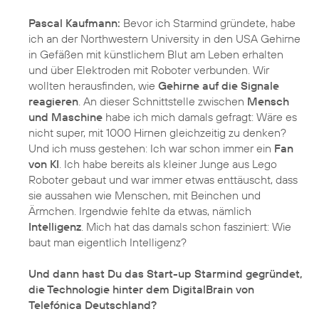
Pascal Kaufmann:
Bevor ich Starmind gründete, habe
ich an der Northwestern University in den USA Gehirne
in Gefäßen mit künstlichem Blut am Leben erhalten
und über Elektroden mit Roboter verbunden. Wir
wollten herausfinden, wie
Gehirne auf die Signale
reagieren
. An dieser Schnittstelle zwischen
Mensch
und Maschine
habe ich mich damals gefragt: Wäre es
nicht super, mit 1000 Hirnen gleichzeitig zu denken?
Und ich muss gestehen: Ich war schon immer ein
Fan
von KI
. Ich habe bereits als kleiner Junge aus Lego
Roboter gebaut und war immer etwas enttäuscht, dass
sie aussahen wie Menschen, mit Beinchen und
Ärmchen. Irgendwie fehlte da etwas, nämlich
Intelligenz
. Mich hat das damals schon fasziniert: Wie
baut man eigentlich Intelligenz?
Und dann hast Du das Start-up Starmind gegründet,
die Technologie hinter dem DigitalBrain von
Telefónica Deutschland?