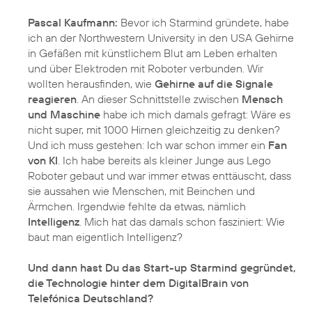
Pascal Kaufmann:
Bevor ich Starmind gründete, habe
ich an der Northwestern University in den USA Gehirne
in Gefäßen mit künstlichem Blut am Leben erhalten
und über Elektroden mit Roboter verbunden. Wir
wollten herausfinden, wie
Gehirne auf die Signale
reagieren
. An dieser Schnittstelle zwischen
Mensch
und Maschine
habe ich mich damals gefragt: Wäre es
nicht super, mit 1000 Hirnen gleichzeitig zu denken?
Und ich muss gestehen: Ich war schon immer ein
Fan
von KI
. Ich habe bereits als kleiner Junge aus Lego
Roboter gebaut und war immer etwas enttäuscht, dass
sie aussahen wie Menschen, mit Beinchen und
Ärmchen. Irgendwie fehlte da etwas, nämlich
Intelligenz
. Mich hat das damals schon fasziniert: Wie
baut man eigentlich Intelligenz?
Und dann hast Du das Start-up Starmind gegründet,
die Technologie hinter dem DigitalBrain von
Telefónica Deutschland?