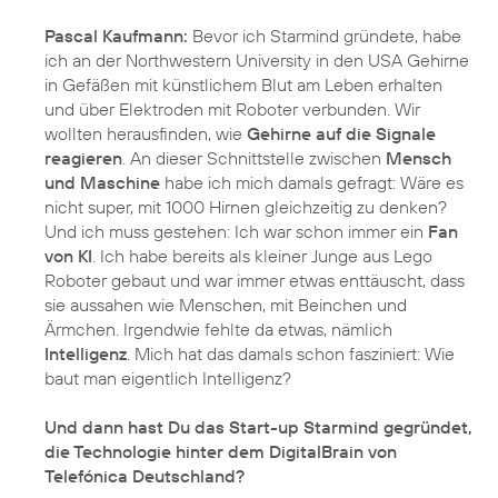
Pascal Kaufmann:
Bevor ich Starmind gründete, habe
ich an der Northwestern University in den USA Gehirne
in Gefäßen mit künstlichem Blut am Leben erhalten
und über Elektroden mit Roboter verbunden. Wir
wollten herausfinden, wie
Gehirne auf die Signale
reagieren
. An dieser Schnittstelle zwischen
Mensch
und Maschine
habe ich mich damals gefragt: Wäre es
nicht super, mit 1000 Hirnen gleichzeitig zu denken?
Und ich muss gestehen: Ich war schon immer ein
Fan
von KI
. Ich habe bereits als kleiner Junge aus Lego
Roboter gebaut und war immer etwas enttäuscht, dass
sie aussahen wie Menschen, mit Beinchen und
Ärmchen. Irgendwie fehlte da etwas, nämlich
Intelligenz
. Mich hat das damals schon fasziniert: Wie
baut man eigentlich Intelligenz?
Und dann hast Du das Start-up Starmind gegründet,
die Technologie hinter dem DigitalBrain von
Telefónica Deutschland?