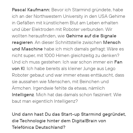
Pascal Kaufmann:
Bevor ich Starmind gründete, habe
ich an der Northwestern University in den USA Gehirne
in Gefäßen mit künstlichem Blut am Leben erhalten
und über Elektroden mit Roboter verbunden. Wir
wollten herausfinden, wie
Gehirne auf die Signale
reagieren
. An dieser Schnittstelle zwischen
Mensch
und Maschine
habe ich mich damals gefragt: Wäre es
nicht super, mit 1000 Hirnen gleichzeitig zu denken?
Und ich muss gestehen: Ich war schon immer ein
Fan
von KI
. Ich habe bereits als kleiner Junge aus Lego
Roboter gebaut und war immer etwas enttäuscht, dass
sie aussahen wie Menschen, mit Beinchen und
Ärmchen. Irgendwie fehlte da etwas, nämlich
Intelligenz
. Mich hat das damals schon fasziniert: Wie
baut man eigentlich Intelligenz?
Und dann hast Du das Start-up Starmind gegründet,
die Technologie hinter dem DigitalBrain von
Telefónica Deutschland?