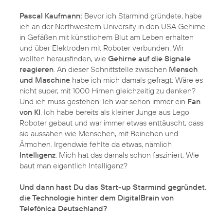
Pascal Kaufmann:
Bevor ich Starmind gründete, habe
ich an der Northwestern University in den USA Gehirne
in Gefäßen mit künstlichem Blut am Leben erhalten
und über Elektroden mit Roboter verbunden. Wir
wollten herausfinden, wie
Gehirne auf die Signale
reagieren
. An dieser Schnittstelle zwischen
Mensch
und Maschine
habe ich mich damals gefragt: Wäre es
nicht super, mit 1000 Hirnen gleichzeitig zu denken?
Und ich muss gestehen: Ich war schon immer ein
Fan
von KI
. Ich habe bereits als kleiner Junge aus Lego
Roboter gebaut und war immer etwas enttäuscht, dass
sie aussahen wie Menschen, mit Beinchen und
Ärmchen. Irgendwie fehlte da etwas, nämlich
Intelligenz
. Mich hat das damals schon fasziniert: Wie
baut man eigentlich Intelligenz?
Und dann hast Du das Start-up Starmind gegründet,
die Technologie hinter dem DigitalBrain von
Telefónica Deutschland?