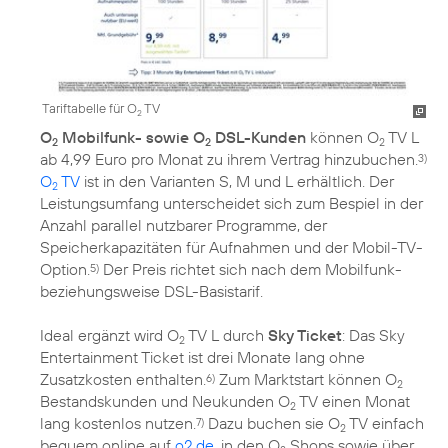
Tariftabelle für O
TV
2
O
Mobilfunk- sowie O
DSL-Kunden
können O
TV L
2
2
2
ab 4,99 Euro pro Monat zu ihrem Vertrag hinzubuchen.
3)
O
TV
ist in den Varianten S, M und L erhältlich. Der
2
Leistungsumfang unterscheidet sich zum Bespiel in der
Anzahl parallel nutzbarer Programme, der
Speicherkapazitäten für Aufnahmen und der Mobil-TV-
Option.
Der Preis richtet sich nach dem Mobilfunk-
5)
beziehungsweise DSL-Basistarif.
Ideal ergänzt wird O
TV L durch
Sky Ticket
: Das Sky
2
Entertainment Ticket ist drei Monate lang ohne
Zusatzkosten enthalten.
Zum Marktstart können O
6)
2
Bestandskunden und Neukunden O
TV einen Monat
2
lang kostenlos nutzen.
Dazu buchen sie O
TV einfach
7)
2
bequem online auf
o2.de
, in den O
Shops sowie über