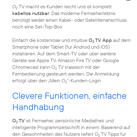
O
TV macht es Kunden leicht und ist komplett
2
kabellos nutzbar
: Das moderne Fernseherlebnis
benötigt weder einen Kabel- oder Satellitenanschluss
noch eine Set-Top-Box.
Einfach die kostenlose und intuitive
O
TV App
auf dem
2
Smartphone oder Tablet (für Android und iOS)
installieren. Auf dem Smart-TV oder über weitere
Geräte wie Apple TV, Amazon Fire TV oder Google
Chromecast kann O
TV klassisch mit der
2
Fernbedienung gesteuert werden. Die Anmeldung
erfolgt über den „Mein O
“-Kunden-Login.
2
Clevere Funktionen, einfache
Handhabung
O
TV
ist Fernseher, persönliche Mediathek und
2
intelligente Programmzeitschrift in einem. Basierend auf
den Gewohnheiten des Nutzers liefert O
TV Tipps für
2