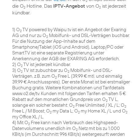
2
die O
Hotline. Das
IPTV-Angebot
von O
ist jederzeit
2
2
kündbar.
1) O
TV powered by Waipu.tv ist ein Angebot der Exaring
2
AG und nur zu O
Mobilfunk- und DSL-Verträgen buchbar.
2
Für die Nutzung der App-Inhalte auf dem
Smartphone/Tablet (iOS und Android), Laptop/PC oder
SmartTV ist eine separate Registrierung unter
Anerkennung der AGB der EXARING AG erforderlich.
2) O
TV ist jederzeit kündbar.
2
3) O
TV ist zubuchbar zu O
Mobilfunk- und DSL-
2
2
Verträgen, z.B. zum O
Free L (39,99 € mtl. und einmalig
2
39,99 € Anschlusspreis). Der erste Monat ist bei erstmaliger
Buchung gratis. Weitere Kombinationen und Tarifdetails
www.o2.de/tv. Kunden mit folgenden Tarifen erhalten 5 €
Rabatt auf den monatlichen Grundpreis von O
TV L,
2
solange ein solcher besteht: O
Free Unlimited / XL / L; O
2
2
Free L / M Boost; O
my Data L; O
my Home XL / L und O
2
2
2
my Office XL / L.
4) Mit O
Free kann nach Verbrauch des Highspeed-
2
Datenvolumens unendlich im O
Netz mit bis zu 1.000
2
KBit/s (im Durchschnitt 996 KBit/s) weitergesurft werden