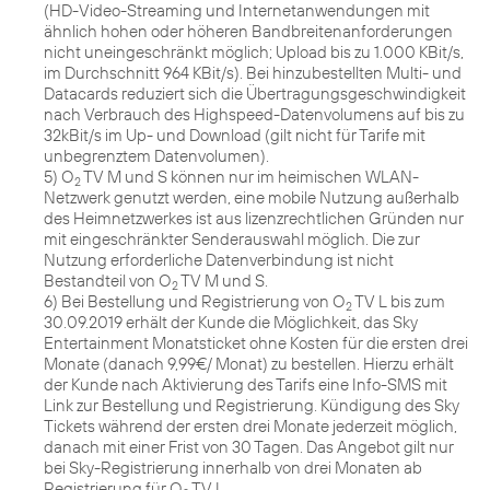
(HD-Video-Streaming und Internetanwendungen mit
ähnlich hohen oder höheren Bandbreitenanforderungen
nicht uneingeschränkt möglich; Upload bis zu 1.000 KBit/s,
im Durchschnitt 964 KBit/s). Bei hinzubestellten Multi- und
Datacards reduziert sich die Übertragungsgeschwindigkeit
nach Verbrauch des Highspeed-Datenvolumens auf bis zu
32kBit/s im Up- und Download (gilt nicht für Tarife mit
unbegrenztem Datenvolumen).
5) O
TV M und S können nur im heimischen WLAN-
2
Netzwerk genutzt werden, eine mobile Nutzung außerhalb
des Heimnetzwerkes ist aus lizenzrechtlichen Gründen nur
mit eingeschränkter Senderauswahl möglich. Die zur
Nutzung erforderliche Datenverbindung ist nicht
Bestandteil von O
TV M und S.
2
6) Bei Bestellung und Registrierung von O
TV L bis zum
2
30.09.2019 erhält der Kunde die Möglichkeit, das Sky
Entertainment Monatsticket ohne Kosten für die ersten drei
Monate (danach 9,99€/ Monat) zu bestellen. Hierzu erhält
der Kunde nach Aktivierung des Tarifs eine Info-SMS mit
Link zur Bestellung und Registrierung. Kündigung des Sky
Tickets während der ersten drei Monate jederzeit möglich,
danach mit einer Frist von 30 Tagen. Das Angebot gilt nur
bei Sky-Registrierung innerhalb von drei Monaten ab
Registrierung für O
TV L.