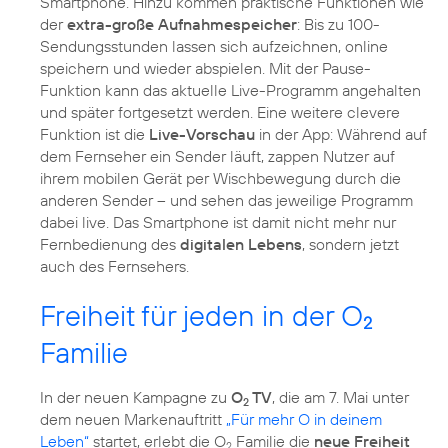
Smartphone. Hinzu kommen praktische Funktionen wie
der
extra-große Aufnahmespeicher
: Bis zu 100-
Sendungsstunden lassen sich aufzeichnen, online
speichern und wieder abspielen. Mit der Pause-
Funktion kann das aktuelle Live-Programm angehalten
und später fortgesetzt werden. Eine weitere clevere
Funktion ist die
Live-Vorschau
in der App: Während auf
dem Fernseher ein Sender läuft, zappen Nutzer auf
ihrem mobilen Gerät per Wischbewegung durch die
anderen Sender – und sehen das jeweilige Programm
dabei live. Das Smartphone ist damit nicht mehr nur
Fernbedienung des
digitalen Lebens
, sondern jetzt
auch des Fernsehers.
Freiheit für jeden in der O
2
Familie
In der neuen Kampagne zu
O
TV
, die am 7. Mai unter
2
dem neuen Markenauftritt
„Für mehr O in deinem
Leben“
startet, erlebt die O
Familie die
neue Freiheit
2