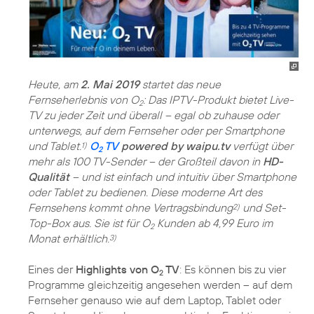
Heute, am
2. Mai 2019
startet das neue
Fernseherlebnis von O
: Das IPTV-Produkt bietet Live-
2
TV zu jeder Zeit und überall – egal ob zuhause oder
unterwegs, auf dem Fernseher oder per Smartphone
und Tablet.
O
TV
powered by waipu.tv
verfügt über
1)
2
mehr als 100 TV-Sender – der Großteil davon in
HD-
Qualität
– und ist einfach und intuitiv über Smartphone
oder Tablet zu bedienen. Diese moderne Art des
Fernsehens kommt ohne Vertragsbindung
und Set-
2)
Top-Box aus. Sie ist für O
Kunden ab 4,99 Euro im
2
Monat erhältlich.
3)
Eines der
Highlights von O
TV
: Es können bis zu vier
2
Programme gleichzeitig angesehen werden – auf dem
Fernseher genauso wie auf dem Laptop, Tablet oder