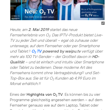
Heute, am
2. Mai 2019
startet das neue
Fernseherlebnis von O
: Das IPTV-Produkt bietet Live-
2
TV zu jeder Zeit und überall – egal ob zuhause oder
unterwegs, auf dem Fernseher oder per Smartphone
und Tablet.
O
TV
powered by waipu.tv
verfügt über
1)
2
mehr als 100 TV-Sender – der Großteil davon in
HD-
Qualität
– und ist einfach und intuitiv über Smartphone
oder Tablet zu bedienen. Diese moderne Art des
Fernsehens kommt ohne Vertragsbindung
und Set-
2)
Top-Box aus. Sie ist für O
Kunden ab 4,99 Euro im
2
Monat erhältlich.
3)
Eines der
Highlights von O
TV
: Es können bis zu vier
2
Programme gleichzeitig angesehen werden – auf dem
Fernseher genauso wie auf dem Laptop, Tablet oder