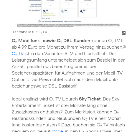
Tariftabelle für O
TV
2
O
Mobilfunk- sowie O
DSL-Kunden
können O
TV L
2
2
2
ab 4,99 Euro pro Monat zu ihrem Vertrag hinzubuchen.
3)
O
TV
ist in den Varianten S, M und L erhältlich. Der
2
Leistungsumfang unterscheidet sich zum Bespiel in der
Anzahl parallel nutzbarer Programme, der
Speicherkapazitäten für Aufnahmen und der Mobil-TV-
Option.
Der Preis richtet sich nach dem Mobilfunk-
5)
beziehungsweise DSL-Basistarif.
Ideal ergänzt wird O
TV L durch
Sky Ticket
: Das Sky
2
Entertainment Ticket ist drei Monate lang ohne
Zusatzkosten enthalten.
Zum Marktstart können O
6)
2
Bestandskunden und Neukunden O
TV einen Monat
2
lang kostenlos nutzen.
Dazu buchen sie O
TV einfach
7)
2
bequem online auf
o2.de
, in den O
Shops sowie über