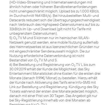
(HD-Video-Streaming und Internetanwendungen mit
ähnlich hohen oder höheren Bandbreitenanforderungen
nicht uneingeschränkt möglich; Upload bis zu 1.000 KBit/s,
im Durchschnitt 964 KBit/s). Bei hinzubestellten Multi- und
Datacards reduziert sich die Übertragungsgeschwindigkeit
nach Verbrauch des Highspeed-Datenvolumens auf bis zu
32kBit/s im Up- und Download (gilt nicht für Tarife mit
unbegrenztem Datenvolumen).
5) O
TV M und S können nur im heimischen WLAN-
2
Netzwerk genutzt werden, eine mobile Nutzung außerhalb
des Heimnetzwerkes ist aus lizenzrechtlichen Gründen nur
mit eingeschränkter Senderauswahl möglich. Die zur
Nutzung erforderliche Datenverbindung ist nicht
Bestandteil von O
TV M und S.
2
6) Bei Bestellung und Registrierung von O
TV L bis zum
2
30.09.2019 erhält der Kunde die Möglichkeit, das Sky
Entertainment Monatsticket ohne Kosten für die ersten drei
Monate (danach 9,99€/ Monat) zu bestellen. Hierzu erhält
der Kunde nach Aktivierung des Tarifs eine Info-SMS mit
Link zur Bestellung und Registrierung. Kündigung des Sky
Tickets während der ersten drei Monate jederzeit möglich,
danach mit einer Frist von 30 Tagen. Das Angebot gilt nur
bei Sky-Registrierung innerhalb von drei Monaten ab
Registrierung für O
TV L.