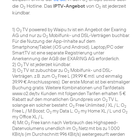
2
die O
Hotline. Das
IPTV-Angebot
von O
ist jederzeit
2
2
kündbar.
1) O
TV powered by Waipu.tv ist ein Angebot der Exaring
2
AG und nur zu O
Mobilfunk- und DSL-Verträgen buchbar.
2
Für die Nutzung der App-Inhalte auf dem
Smartphone/Tablet (iOS und Android), Laptop/PC oder
SmartTV ist eine separate Registrierung unter
Anerkennung der AGB der EXARING AG erforderlich.
2) O
TV ist jederzeit kündbar.
2
3) O
TV ist zubuchbar zu O
Mobilfunk- und DSL-
2
2
Verträgen, z.B. zum O
Free L (39,99 € mtl. und einmalig
2
39,99 € Anschlusspreis). Der erste Monat ist bei erstmaliger
Buchung gratis. Weitere Kombinationen und Tarifdetails
www.o2.de/tv. Kunden mit folgenden Tarifen erhalten 5 €
Rabatt auf den monatlichen Grundpreis von O
TV L,
2
solange ein solcher besteht: O
Free Unlimited / XL / L; O
2
2
Free L / M Boost; O
my Data L; O
my Home XL / L und O
2
2
2
my Office XL / L.
4) Mit O
Free kann nach Verbrauch des Highspeed-
2
Datenvolumens unendlich im O
Netz mit bis zu 1.000
2
KBit/s (im Durchschnitt 996 KBit/s) weitergesurft werden