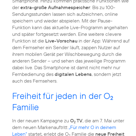
Smartphone. Hinzu kommen praktische Funktionen wie
der
extra-große Aufnahmespeicher
: Bis zu 100-
Sendungsstunden lassen sich aufzeichnen, online
speichern und wieder abspielen. Mit der Pause-
Funktion kann das aktuelle Live-Programm angehalten
und später fortgesetzt werden. Eine weitere clevere
Funktion ist die
Live-Vorschau
in der App: Während auf
dem Fernseher ein Sender läuft, zappen Nutzer auf
ihrem mobilen Gerät per Wischbewegung durch die
anderen Sender – und sehen das jeweilige Programm
dabei live. Das Smartphone ist damit nicht mehr nur
Fernbedienung des
digitalen Lebens
, sondern jetzt
auch des Fernsehers.
Freiheit für jeden in der O
2
Familie
In der neuen Kampagne zu
O
TV
, die am 7. Mai unter
2
dem neuen Markenauftritt
„Für mehr O in deinem
Leben“
startet, erlebt die O
Familie die
neue Freiheit
2