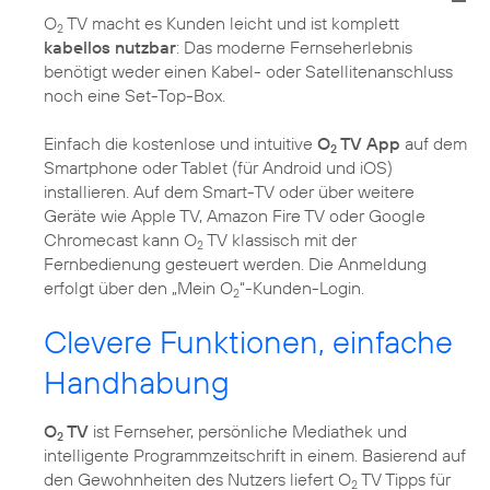
O
TV macht es Kunden leicht und ist komplett
2
kabellos nutzbar
: Das moderne Fernseherlebnis
benötigt weder einen Kabel- oder Satellitenanschluss
noch eine Set-Top-Box.
Einfach die kostenlose und intuitive
O
TV App
auf dem
2
Smartphone oder Tablet (für Android und iOS)
installieren. Auf dem Smart-TV oder über weitere
Geräte wie Apple TV, Amazon Fire TV oder Google
Chromecast kann O
TV klassisch mit der
2
Fernbedienung gesteuert werden. Die Anmeldung
erfolgt über den „Mein O
“-Kunden-Login.
2
Clevere Funktionen, einfache
Handhabung
O
TV
ist Fernseher, persönliche Mediathek und
2
intelligente Programmzeitschrift in einem. Basierend auf
den Gewohnheiten des Nutzers liefert O
TV Tipps für
2