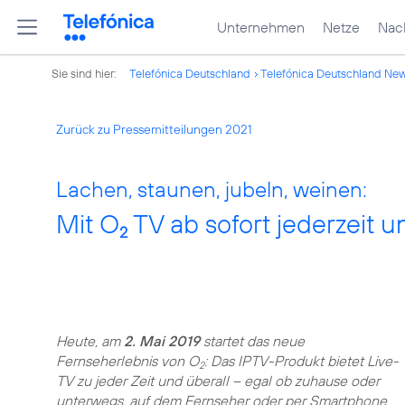
Unternehmen
Netze
Nach
Sie sind hier:
Telefónica Deutschland
Telefónica Deutschland Ne
Zurück zu Pressemitteilungen 2021
Lachen, staunen, jubeln, weinen:
Mit O
TV ab sofort jederzeit u
2
Heute, am
2. Mai 2019
startet das neue
Fernseherlebnis von O
: Das IPTV-Produkt bietet Live-
2
TV zu jeder Zeit und überall – egal ob zuhause oder
unterwegs, auf dem Fernseher oder per Smartphone