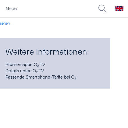
News
rnsehen
Weitere Informationen:
Pressemappe O
TV
2
Details unter:
O
TV
2
Passende Smartphone-Tarife
bei O
2