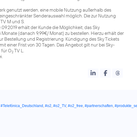
k genutzt werden, eine mobile Nutzung außerhalb des
 eingeschränkter Senderauswahl möglich. Die zur Nutzung
TV M und S.
.09.2019 erhält der Kunde die Möglichkeit, das Sky
 Monate (danach 9,99€/ Monat) zu bestellen. Hierzu erhält der
zur Bestellung und Registrierung. Kündigung des Sky Tickets
it einer Frist von 30 Tagen. Das Angebot gilt nur bei Sky-
 für O
TV L.
2
i.
,
#Telefónica_Deutschland
,
#o2
,
#o2_TV
,
#o2_free
,
#partnerschaften
,
#produkte_se