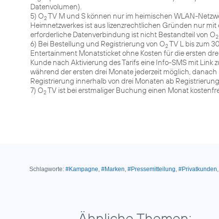
Datenvolumen).
5) O
TV M und S können nur im heimischen WLAN-Netzwer
2
Heimnetzwerkes ist aus lizenzrechtlichen Gründen nur mit
erforderliche Datenverbindung ist nicht Bestandteil von O
2
6) Bei Bestellung und Registrierung von O
TV L bis zum 30
2
Entertainment Monatsticket ohne Kosten für die ersten drei
Kunde nach Aktivierung des Tarifs eine Info-SMS mit Link 
während der ersten drei Monate jederzeit möglich, danach m
Registrierung innerhalb von drei Monaten ab Registrierung
7) O
TV ist bei erstmaliger Buchung einen Monat kostenfre
2
Schlagworte:
#Kampagne
,
#Marken
,
#Pressemitteilung
,
#Privatkunden
Ähnliche Themen: