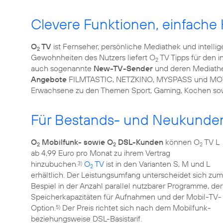
Clevere Funktionen, einfach
O
TV
ist Fernseher, persönliche Mediathek und intelli
2
Gewohnheiten des Nutzers liefert O
TV Tipps für den i
2
auch sogenannte
New-TV-Sender
und deren Mediathe
Angebote
FILMTASTIC, NETZKINO, MYSPASS und MOVIES 
Erwachsene zu den Themen Sport, Gaming, Kochen s
Für Bestands- und Neukunden
O
Mobilfunk- sowie O
DSL-Kunden
können O
TV L
2
2
2
ab 4,99 Euro pro Monat zu ihrem Vertrag
hinzubuchen.
O
TV
ist in den Varianten S, M und L
3)
2
erhältlich. Der Leistungsumfang unterscheidet sich zum
Bespiel in der Anzahl parallel nutzbarer Programme, der
Speicherkapazitäten für Aufnahmen und der Mobil-TV-
Option.
Der Preis richtet sich nach dem Mobilfunk-
5)
beziehungsweise DSL-Basistarif.