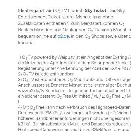
Ideal ergänzt wird O
TV L durch
Sky Ticket
: Das Sky
2
Entertainment Ticket ist drei Monate lang ohne
Zusatzkosten enthalten.
Zum Marktstart können O
6)
2
Bestandskunden und Neukunden O
TV einen Monat la
2
bequem online auf
o2.de
, in den O
Shops sowie über d
2
kündbar.
1) O
TV powered by Waipu.tv ist ein Angebot der Exaring 
2
die Nutzung der App-Inhalte auf dem Smartphone/Tablet (
Registrierung unter Anerkennung der AGB der EXARING AG
2) O
TV ist jederzeit kündbar.
2
3) O
TV ist zubuchbar zu O
Mobilfunk- und DSL-Verträgen
2
2
Anschlusspreis). Der erste Monat ist bei erstmaliger Buchu
www.o2.de/tv. Kunden mit folgenden Tarifen erhalten 5 € 
ein solcher besteht: O
Free Unlimited / XL / L; O
Free L / M
2
2
L.
4) Mit O
Free kann nach Verbrauch des Highspeed-Daten
2
Durchschnitt 996 KBit/s) weitergesurft werden (HD-Vide
höheren Bandbreitenanforderungen nicht uneingeschränkt 
KBit/s). Bei hinzubestellten Multi- und Datacards reduzie
Highspeed-Datenvolumens auf bis zu 32kBit/s im Up- und D