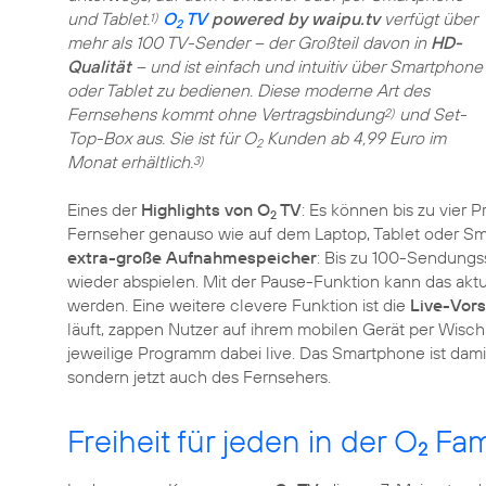
und Tablet.
O
TV
powered by waipu.tv
verfügt über
1)
2
mehr als 100 TV-Sender – der Großteil davon in
HD-
Qualität
– und ist einfach und intuitiv über Smartphone
oder Tablet zu bedienen. Diese moderne Art des
Fernsehens kommt ohne Vertragsbindung
und Set-
2)
Top-Box aus. Sie ist für O
Kunden ab 4,99 Euro im
2
Monat erhältlich.
3)
Eines der
Highlights von O
TV
: Es können bis zu vier
2
Fernseher genauso wie auf dem Laptop, Tablet oder S
extra-große Aufnahmespeicher
: Bis zu 100-Sendungs
wieder abspielen. Mit der Pause-Funktion kann das akt
werden. Eine weitere clevere Funktion ist die
Live-Vor
läuft, zappen Nutzer auf ihrem mobilen Gerät per Wi
jeweilige Programm dabei live. Das Smartphone ist da
sondern jetzt auch des Fernsehers.
Freiheit für jeden in der O
Fam
2