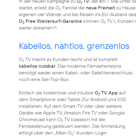
In der neuen Kampagne zu
O
TV
, die am 7. Mai unter
2
startet, erlebt die O
Familie die
neue Freiheit
zu Hause 
2
eigenen vier Wände und bei Reisen ins EU-Ausland läss
O
Free Weitersurf-Garantie
können O
TV L Kunden 
2
2
weiter streamen.
4)
Kabellos, nahtlos, grenzenlos
O
TV macht es Kunden leicht und ist komplett
2
kabellos nutzbar
: Das moderne Fernseherlebnis
benötigt weder einen Kabel- oder Satellitenanschluss
noch eine Set-Top-Box.
Einfach die kostenlose und intuitive
O
TV App
auf
2
dem Smartphone oder Tablet (für Android und iOS)
installieren. Auf dem Smart-TV oder über weitere
Geräte wie Apple TV, Amazon Fire TV oder Google
Chromecast kann O
TV klassisch mit der
2
Fernbedienung gesteuert werden. Die Anmeldung
erfolgt über den „Mein O
“-Kunden-Login.
2