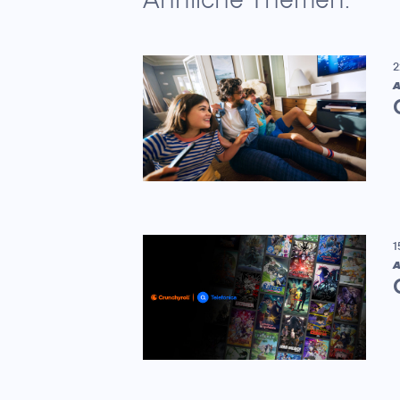
2
A
1
A