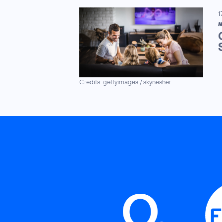
1
N
Credits: gettyimages / skynesher