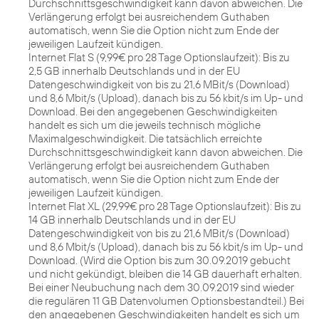
Durchschnittsgeschwindigkeit kann davon abweichen. Die
Verlängerung erfolgt bei ausreichendem Guthaben
automatisch, wenn Sie die Option nicht zum Ende der
jeweiligen Laufzeit kündigen.
Internet Flat S (9,99€ pro 28 Tage Optionslaufzeit): Bis zu
2,5 GB innerhalb Deutschlands und in der EU
Datengeschwindigkeit von bis zu 21,6 MBit/s (Download)
und 8,6 Mbit/s (Upload), danach bis zu 56 kbit/s im Up- und
Download. Bei den angegebenen Geschwindigkeiten
handelt es sich um die jeweils technisch mögliche
Maximalgeschwindigkeit. Die tatsächlich erreichte
Durchschnittsgeschwindigkeit kann davon abweichen. Die
Verlängerung erfolgt bei ausreichendem Guthaben
automatisch, wenn Sie die Option nicht zum Ende der
jeweiligen Laufzeit kündigen.
Internet Flat XL (29,99€ pro 28 Tage Optionslaufzeit): Bis zu
14 GB innerhalb Deutschlands und in der EU
Datengeschwindigkeit von bis zu 21,6 MBit/s (Download)
und 8,6 Mbit/s (Upload), danach bis zu 56 kbit/s im Up- und
Download. (Wird die Option bis zum 30.09.2019 gebucht
und nicht gekündigt, bleiben die 14 GB dauerhaft erhalten.
Bei einer Neubuchung nach dem 30.09.2019 sind wieder
die regulären 11 GB Datenvolumen Optionsbestandteil.) Bei
den angegebenen Geschwindigkeiten handelt es sich um