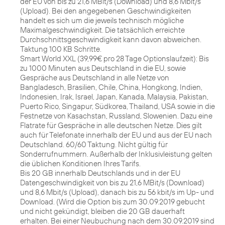
der EU von bis zu 21,6 MBit/s (Download) und 8,6 Mbit/s
(Upload). Bei den angegebenen Geschwindigkeiten
handelt es sich um die jeweils technisch mögliche
Maximalgeschwindigkeit. Die tatsächlich erreichte
Durchschnittsgeschwindigkeit kann davon abweichen.
Taktung 100 KB Schritte.
Smart World XXL (39,99€ pro 28 Tage Optionslaufzeit): Bis
zu 1000 Minuten aus Deutschland in die EU, sowie
Gespräche aus Deutschland in alle Netze von
Bangladesch, Brasilien, Chile, China, Hongkong, Indien,
Indonesien, Irak, Israel, Japan, Kanada, Malaysia, Pakistan,
Puerto Rico, Singapur, Südkorea, Thailand, USA sowie in die
Festnetze von Kasachstan, Russland, Slowenien. Dazu eine
Flatrate für Gespräche in alle deutschen Netze. Dies gilt
auch für Telefonate innerhalb der EU und aus der EU nach
Deutschland. 60/60 Taktung. Nicht gültig für
Sonderrufnummern. Außerhalb der Inklusivleistung gelten
die üblichen Konditionen Ihres Tarifs.
Bis 20 GB innerhalb Deutschlands und in der EU
Datengeschwindigkeit von bis zu 21,6 MBit/s (Download)
und 8,6 Mbit/s (Upload), danach bis zu 56 kbit/s im Up- und
Download. (Wird die Option bis zum 30.09.2019 gebucht
und nicht gekündigt, bleiben die 20 GB dauerhaft
erhalten. Bei einer Neubuchung nach dem 30.09.2019 sind