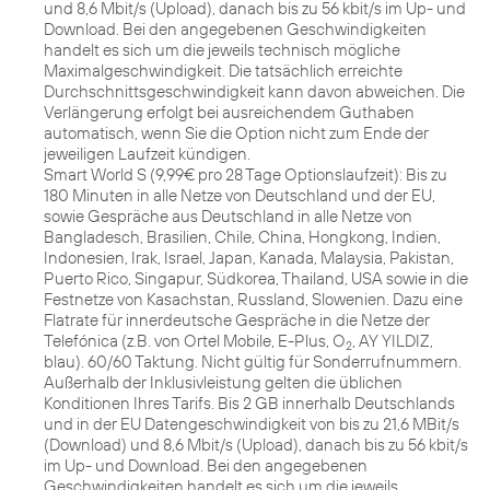
und 8,6 Mbit/s (Upload), danach bis zu 56 kbit/s im Up- und
Download. Bei den angegebenen Geschwindigkeiten
handelt es sich um die jeweils technisch mögliche
Maximalgeschwindigkeit. Die tatsächlich erreichte
Durchschnittsgeschwindigkeit kann davon abweichen. Die
Verlängerung erfolgt bei ausreichendem Guthaben
automatisch, wenn Sie die Option nicht zum Ende der
jeweiligen Laufzeit kündigen.
Smart World S (9,99€ pro 28 Tage Optionslaufzeit): Bis zu
180 Minuten in alle Netze von Deutschland und der EU,
sowie Gespräche aus Deutschland in alle Netze von
Bangladesch, Brasilien, Chile, China, Hongkong, Indien,
Indonesien, Irak, Israel, Japan, Kanada, Malaysia, Pakistan,
Puerto Rico, Singapur, Südkorea, Thailand, USA sowie in die
Festnetze von Kasachstan, Russland, Slowenien. Dazu eine
Flatrate für innerdeutsche Gespräche in die Netze der
Telefónica (z.B. von Ortel Mobile, E-Plus, O
, AY YILDIZ,
2
blau). 60/60 Taktung. Nicht gültig für Sonderrufnummern.
Außerhalb der Inklusivleistung gelten die üblichen
Konditionen Ihres Tarifs. Bis 2 GB innerhalb Deutschlands
und in der EU Datengeschwindigkeit von bis zu 21,6 MBit/s
(Download) und 8,6 Mbit/s (Upload), danach bis zu 56 kbit/s
im Up- und Download. Bei den angegebenen
Geschwindigkeiten handelt es sich um die jeweils