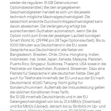
wieder die regulären 15 GB Datenvolumen
Optionsbestandteil.) Bei den angegebenen
Geschwindigkeiten handelt es sich um die jeweils
technisch mögliche Maximalgeschwindigkeit. Die
tatsächlich erreichte Durchschnittsgeschwindigkeit kann
davon abweichen. Die Verlängerung erfolgt bei
ausreichendem Guthaben automatisch, wenn Sie die
Option nicht zum Ende der jeweiligen Laufzeit kündigen.
Smart World XL (29,99€ pro 28 Tage Optionslaufzeit): Bis zu
1000 Minuten aus Deutschland in die EU, sowie
Gespräche aus Deutschland in alle Netze von
Bangladesch, Brasilien, Chile, China, Hongkong, Indien,
Indonesien, Irak, Israel, Japan, Kanada, Malaysia, Pakistan,
Puerto Rico, Singapur, Südkorea, Thailand, USA sowie in die
Festnetze von Kasachstan, Russland, Slowenien. Dazu eine
Flatrate für Gespräche in alle deutschen Netze. Dies gilt
auch für Telefonate innerhalb der EU und aus der EU nach
Deutschland. 60/60 Taktung. Nicht gültig für
Sonderrufnummern. Außerhalb der Inklusivleistung gelten
die üblichen Konditionen Ihres Tarifs.
Bis 12 GB innerhalb Deutschlands und in der EU
Datengeschwindigkeit von bis zu 21,6 MBit/s (Download)
und 8,6 Mbit/s (Upload), danach bis zu 56 kbit/s im Up- und
Download. (Wird die Option bis zum 30.09.2019 gebucht