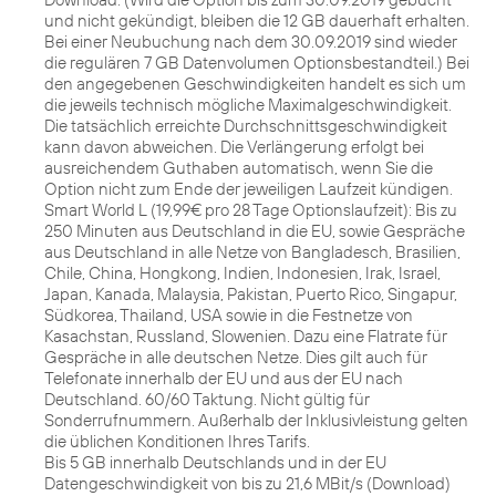
und nicht gekündigt, bleiben die 12 GB dauerhaft erhalten.
Bei einer Neubuchung nach dem 30.09.2019 sind wieder
die regulären 7 GB Datenvolumen Optionsbestandteil.) Bei
den angegebenen Geschwindigkeiten handelt es sich um
die jeweils technisch mögliche Maximalgeschwindigkeit.
Die tatsächlich erreichte Durchschnittsgeschwindigkeit
kann davon abweichen. Die Verlängerung erfolgt bei
ausreichendem Guthaben automatisch, wenn Sie die
Option nicht zum Ende der jeweiligen Laufzeit kündigen.
Smart World L (19,99€ pro 28 Tage Optionslaufzeit): Bis zu
250 Minuten aus Deutschland in die EU, sowie Gespräche
aus Deutschland in alle Netze von Bangladesch, Brasilien,
Chile, China, Hongkong, Indien, Indonesien, Irak, Israel,
Japan, Kanada, Malaysia, Pakistan, Puerto Rico, Singapur,
Südkorea, Thailand, USA sowie in die Festnetze von
Kasachstan, Russland, Slowenien. Dazu eine Flatrate für
Gespräche in alle deutschen Netze. Dies gilt auch für
Telefonate innerhalb der EU und aus der EU nach
Deutschland. 60/60 Taktung. Nicht gültig für
Sonderrufnummern. Außerhalb der Inklusivleistung gelten
die üblichen Konditionen Ihres Tarifs.
Bis 5 GB innerhalb Deutschlands und in der EU
Datengeschwindigkeit von bis zu 21,6 MBit/s (Download)