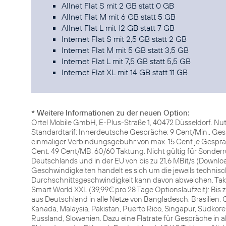
Allnet Flat S mit 2 GB statt 0 GB
Allnet Flat M mit 6 GB statt 5 GB
Allnet Flat L mit 12 GB statt 7 GB
Internet Flat S mit 2,5 GB statt 2 GB
Internet Flat M mit 5 GB statt 3,5 GB
Internet Flat L mit 7,5 GB statt 5,5 GB
Internet Flat XL mit 14 GB statt 11 GB
* Weitere Informationen zu der neuen Option:
Ortel Mobile GmbH, E-Plus-Straße 1, 40472 Düsseldorf. Nu
Standardtarif: Innerdeutsche Gespräche: 9 Cent/Min., Gesp
einmaliger Verbindungsgebühr von max. 15 Cent je Gespräc
Cent. 49 Cent/MB. 60/60 Taktung. Nicht gültig für Sonde
Deutschlands und in der EU von bis zu 21,6 MBit/s (Downl
Geschwindigkeiten handelt es sich um die jeweils technisc
Durchschnittsgeschwindigkeit kann davon abweichen. Takt
Smart World XXL (39,99€ pro 28 Tage Optionslaufzeit): Bi
aus Deutschland in alle Netze von Bangladesch, Brasilien, Ch
Kanada, Malaysia, Pakistan, Puerto Rico, Singapur, Südkore
Russland, Slowenien. Dazu eine Flatrate für Gespräche in al