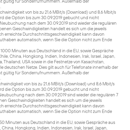
t gültig für Sonderrufnummern. Außerhalb der
.
hwindigkeit von bis zu 21,6 MBit/s (Download) und 8,6 Mbit/s
ird die Option bis zum 30.09.2019 gebucht und nicht
er Neubuchung nach dem 30.09.2019 sind wieder die regulären
enen Geschwindigkeiten handelt es sich um die jeweils
ich erreichte Durchschnittsgeschwindigkeit kann davon
uthaben automatisch, wenn Sie die Option nicht zum Ende
zu 1000 Minuten aus Deutschland in die EU, sowie Gespräche
ile, China, Hongkong, Indien, Indonesien, Irak, Israel, Japan,
a, Thailand, USA sowie in die Festnetze von Kasachstan,
le deutschen Netze. Dies gilt auch für Telefonate innerhalb der
t gültig für Sonderrufnummern. Außerhalb der
.
windigkeit von bis zu 21,6 MBit/s (Download) und 8,6 Mbit/s
ird die Option bis zum 30.09.2019 gebucht und nicht
er Neubuchung nach dem 30.09.2019 sind wieder die regulären 7
en Geschwindigkeiten handelt es sich um die jeweils
ich erreichte Durchschnittsgeschwindigkeit kann davon
uthaben automatisch, wenn Sie die Option nicht zum Ende
u 250 Minuten aus Deutschland in die EU, sowie Gespräche aus
 China, Hongkong, Indien, Indonesien, Irak, Israel, Japan,