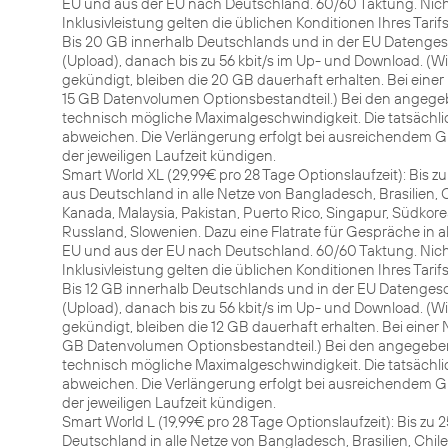
EU und aus der EU nach Deutschland. 60/60 Taktung. Nich
Inklusivleistung gelten die üblichen Konditionen Ihres Tarifs
Bis 20 GB innerhalb Deutschlands und in der EU Datengesc
(Upload), danach bis zu 56 kbit/s im Up- und Download. (W
gekündigt, bleiben die 20 GB dauerhaft erhalten. Bei ein
15 GB Datenvolumen Optionsbestandteil.) Bei den angegeb
technisch mögliche Maximalgeschwindigkeit. Die tatsächl
abweichen. Die Verlängerung erfolgt bei ausreichendem G
der jeweiligen Laufzeit kündigen.
Smart World XL (29,99€ pro 28 Tage Optionslaufzeit): Bis 
aus Deutschland in alle Netze von Bangladesch, Brasilien, Ch
Kanada, Malaysia, Pakistan, Puerto Rico, Singapur, Südkore
Russland, Slowenien. Dazu eine Flatrate für Gespräche in al
EU und aus der EU nach Deutschland. 60/60 Taktung. Nich
Inklusivleistung gelten die üblichen Konditionen Ihres Tarifs
Bis 12 GB innerhalb Deutschlands und in der EU Datengesch
(Upload), danach bis zu 56 kbit/s im Up- und Download. (W
gekündigt, bleiben die 12 GB dauerhaft erhalten. Bei ein
GB Datenvolumen Optionsbestandteil.) Bei den angegeben
technisch mögliche Maximalgeschwindigkeit. Die tatsächl
abweichen. Die Verlängerung erfolgt bei ausreichendem G
der jeweiligen Laufzeit kündigen.
Smart World L (19,99€ pro 28 Tage Optionslaufzeit): Bis z
Deutschland in alle Netze von Bangladesch, Brasilien, Chile,