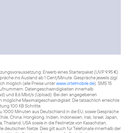
tzungsvoraussetzung: Erwerb eines Starterpaket (UVP 9,95 €).
räche ins Ausland ab 1 Cent/Minute. Gespräche jeweils zzgl.
h möglich (alle Preise unter
www.ortelmobile.de
). SMS 15
rrufnummern. Datengeschwindigkeiten innerhalb
oad) und 8,6 Mbit/s (Upload). Bei den angegebenen
h mögliche Maximalgeschwindigkeit. Die tatsächlich erreichte
ung 100 KB Schritte.
s zu 1000 Minuten aus Deutschland in die EU, sowie Gespräche
ile, China, Hongkong, Indien, Indonesien, Irak, Israel, Japan,
a, Thailand, USA sowie in die Festnetze von Kasachstan,
le deutschen Netze. Dies gilt auch für Telefonate innerhalb der