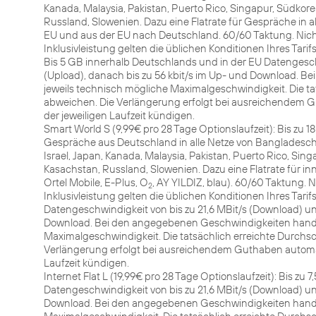
Kanada, Malaysia, Pakistan, Puerto Rico, Singapur, Südkore
Russland, Slowenien. Dazu eine Flatrate für Gespräche in al
EU und aus der EU nach Deutschland. 60/60 Taktung. Nich
Inklusivleistung gelten die üblichen Konditionen Ihres Tarifs
Bis 5 GB innerhalb Deutschlands und in der EU Datengeschw
(Upload), danach bis zu 56 kbit/s im Up- und Download. B
jeweils technisch mögliche Maximalgeschwindigkeit. Die t
abweichen. Die Verlängerung erfolgt bei ausreichendem G
der jeweiligen Laufzeit kündigen.
Smart World S (9,99€ pro 28 Tage Optionslaufzeit): Bis zu 
Gespräche aus Deutschland in alle Netze von Bangladesch, B
Israel, Japan, Kanada, Malaysia, Pakistan, Puerto Rico, Sin
Kasachstan, Russland, Slowenien. Dazu eine Flatrate für in
Ortel Mobile, E-Plus, O
, AY YILDIZ, blau). 60/60 Taktung.
2
Inklusivleistung gelten die üblichen Konditionen Ihres Tari
Datengeschwindigkeit von bis zu 21,6 MBit/s (Download) und
Download. Bei den angegebenen Geschwindigkeiten handelt
Maximalgeschwindigkeit. Die tatsächlich erreichte Durchs
Verlängerung erfolgt bei ausreichendem Guthaben automat
Laufzeit kündigen.
Internet Flat L (19,99€ pro 28 Tage Optionslaufzeit): Bis zu
Datengeschwindigkeit von bis zu 21,6 MBit/s (Download) und
Download. Bei den angegebenen Geschwindigkeiten handelt