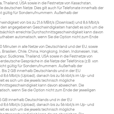
a, Thailand, USA sowie in die Festnetze von Kasachstan,
le deutschen Netze. Dies gilt auch für Telefonate innerhalb der
t gültig für Sonderrufnummern. Außerhalb der
.
indigkeit von bis zu 21,6 MBit/s (Download) und 8,6 Mbit/s
ei den angegebenen Geschwindigkeiten handelt es sich um die
atsächlich erreichte Durchschnittsgeschwindigkeit kann davon
uthaben automatisch, wenn Sie die Option nicht zum Ende
180 Minuten in alle Netze von Deutschland und der EU, sowie
rasilien, Chile, China, Hongkong, Indien, Indonesien, Irak,
gapur, Südkorea, Thailand, USA sowie in die Festnetze von
nerdeutsche Gespräche in die Netze der Telefónica (z.B. von
 Nicht gültig für Sonderrufnummern. Außerhalb der
fs. Bis 2 GB innerhalb Deutschlands und in der EU
 8,6 Mbit/s (Upload), danach bis zu 56 kbit/s im Up- und
 es sich um die jeweils technisch mögliche
chnittsgeschwindigkeit kann davon abweichen. Die
isch, wenn Sie die Option nicht zum Ende der jeweiligen
 7,5 GB innerhalb Deutschlands und in der EU
 8,6 Mbit/s (Upload), danach bis zu 56 kbit/s im Up- und
 es sich um die jeweils technisch mögliche