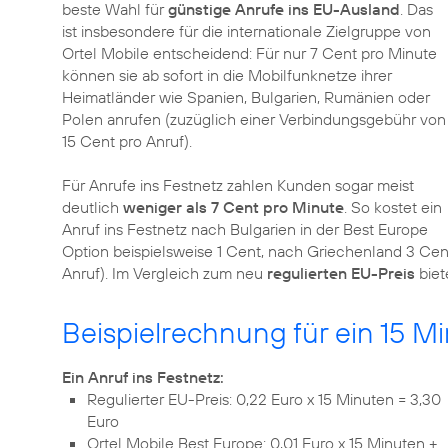
beste Wahl für
günstige Anrufe ins EU-Ausland
. Das
ist insbesondere für die internationale Zielgruppe von
Ortel Mobile entscheidend: Für nur 7 Cent pro Minute
können sie ab sofort in die Mobilfunknetze ihrer
Heimatländer wie Spanien, Bulgarien, Rumänien oder
Polen anrufen (zuzüglich einer Verbindungsgebühr von
15 Cent pro Anruf).
Für Anrufe ins Festnetz zahlen Kunden sogar meist
deutlich
weniger als 7 Cent pro Minute
. So kostet ein
Anruf ins Festnetz nach Bulgarien in der Best Europe
Option beispielsweise 1 Cent, nach Griechenland 3 Cen
Anruf). Im Vergleich zum neu
regulierten EU-Preis
biet
Beispielrechnung für ein 15 M
Ein Anruf ins Festnetz:
Regulierter EU-Preis: 0,22 Euro x 15 Minuten = 3,30
Euro
Ortel Mobile Best Europe: 0,01 Euro x 15 Minuten +