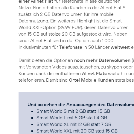
einer Allnet Flat
für Telefonate in alle deutschen
Netze. Nun erhalten alle Kunden in der Allnet Flat S
zusätzlich 2 GB Datenvolumen für ihre mobile
Datennutzung. Ein weiteres Highlight ist die Smart
World XXL-Option (39,99 EUR), deren Datenvolumen
von 15 GB auf stolze 20 GB aufgestockt wird. Neben
einer Allnet Flat sind in der Option auch 1.000
Inklusivminuten für
Telefonate
in 50 Länder
weltweit
e
Damit bieten die Optionen
noch mehr Datenvolumen
(
mit Verwandten Videos auszutauschen, zu skypen ode
Kunden dank der enthaltenen
Allnet Flats
weiterhin un
telefonieren. Damit sind
Ortel Mobile Kunden
stets bes
Und so sehen die Anpassungen des Datenvolumen
Smart World S mit 2 GB statt 1,5 GB
Smart World L mit 5 GB statt 4 GB
Smart World XL mit 12 GB statt 7 GB
Smart World XXL mit 20 GB statt 15 GB