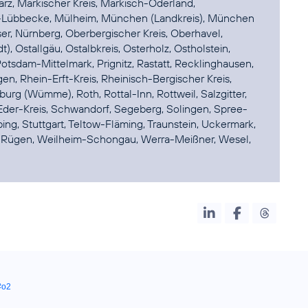
z, Märkischer Kreis, Märkisch-Oderland,
-Lübbecke, Mülheim, München (Landkreis), München
r, Nürnberg, Oberbergischer Kreis, Oberhavel,
, Ostallgäu, Ostalbkreis, Osterholz, Ostholstein,
otsdam-Mittelmark, Prignitz, Rastatt, Recklinghausen,
n, Rhein-Erft-Kreis, Rheinisch-Bergischer Kreis,
rg (Wümme), Roth, Rottal-Inn, Rottweil, Salzgitter,
der-Kreis, Schwandorf, Segeberg, Solingen, Spree-
bing, Stuttgart, Teltow-Fläming, Traunstein, Uckermark,
n-Rügen, Weilheim-Schongau, Werra-Meißner, Wesel,
#o2