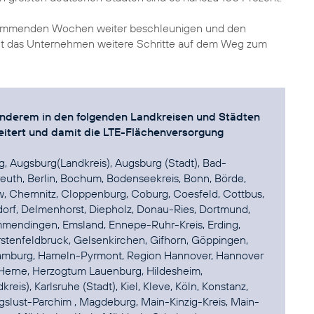
 kommenden Wochen weiter beschleunigen und den
ht das Unternehmen weitere Schritte auf dem Weg zum
 anderem in den folgenden Landkreisen und Städten
tert und damit die LTE-Flächenversorgung
, Augsburg(Landkreis), Augsburg (Stadt), Bad-
euth, Berlin, Bochum, Bodenseekreis, Bonn, Börde,
, Chemnitz, Cloppenburg, Coburg, Coesfeld, Cottbus,
rf, Delmenhorst, Diepholz, Donau-Ries, Dortmund,
Emmendingen, Emsland, Ennepe-Ruhr-Kreis, Erding,
rstenfeldbruck, Gelsenkirchen, Gifhorn, Göppingen,
 Hamburg, Hameln-Pyrmont, Region Hannover, Hannover
, Herne, Herzogtum Lauenburg, Hildesheim,
reis), Karlsruhe (Stadt), Kiel, Kleve, Köln, Konstanz,
wigslust-Parchim , Magdeburg, Main-Kinzig-Kreis, Main-