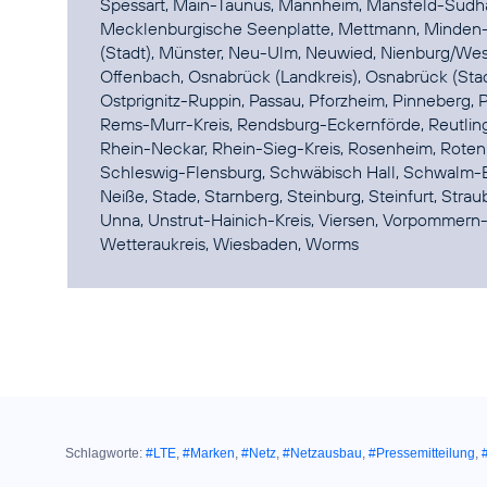
Spessart, Main-Taunus, Mannheim, Mansfeld-Südhar
Mecklenburgische Seenplatte, Mettmann, Minden
(Stadt), Münster, Neu-Ulm, Neuwied, Nienburg/Wese
Offenbach, Osnabrück (Landkreis), Osnabrück (Stadt)
Ostprignitz-Ruppin, Passau, Pforzheim, Pinneberg, P
Rems-Murr-Kreis, Rendsburg-Eckernförde, Reutlinge
Rhein-Neckar, Rhein-Sieg-Kreis, Rosenheim, Rotenbu
Schleswig-Flensburg, Schwäbisch Hall, Schwalm-E
Neiße, Stade, Starnberg, Steinburg, Steinfurt, Strau
Unna, Unstrut-Hainich-Kreis, Viersen, Vorpommer
Wetteraukreis, Wiesbaden, Worms
Schlagworte:
#LTE
,
#Marken
,
#Netz
,
#Netzausbau
,
#Pressemitteilung
,