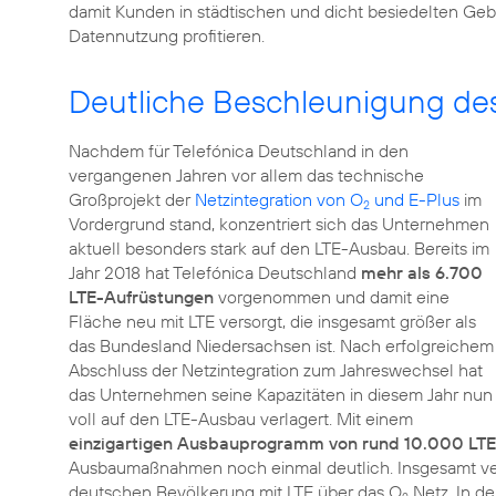
damit Kunden in städtischen und dicht besiedelten Ge
Datennutzung profitieren.
Deutliche Beschleunigung de
Nachdem für Telefónica Deutschland in den
vergangenen Jahren vor allem das technische
Großprojekt der
Netzintegration von O
und E-Plus
im
2
Vordergrund stand, konzentriert sich das Unternehmen
aktuell besonders stark auf den LTE-Ausbau. Bereits im
Jahr 2018 hat Telefónica Deutschland
mehr als 6.700
LTE-Aufrüstungen
vorgenommen und damit eine
Fläche neu mit LTE versorgt, die insgesamt größer als
das Bundesland Niedersachsen ist. Nach erfolgreichem
Abschluss der Netzintegration zum Jahreswechsel hat
das Unternehmen seine Kapazitäten in diesem Jahr nun
voll auf den LTE-Ausbau verlagert. Mit einem
einzigartigen Ausbauprogramm von rund 10.000 LT
Ausbaumaßnahmen noch einmal deutlich. Insgesamt ver
deutschen Bevölkerung mit LTE über das O
Netz. In d