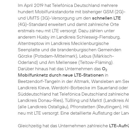
Im April 2019 hat Telefónica Deutschland mehrere
hundert Mobilfunkstandorte mit bisheriger GSM (2G)-
und UMTS (3G)-Versorgung um den
schnellen LTE
(4G)-Standard erweitert und damit zahlreiche Orte
erstmals neu mit LTE versorgt. Dazu zählen unter
anderem Hüsby im Landkreis Schleswig-Flensburg,
Altentreptow im Landkreis Mecklenburgische
Seenplatte und die brandenburgischen Gemeinden
Görzke (Potsdam-Mittelmark), Lebus (Märkisch-
Oderland) und Am Mellensee (Teltow-Fläming).
Darüber hinaus hat das Unternehmen das
O
2
Mobilfunknetz durch neue LTE-Stationen
in
Beetzendorf-Tangeln in der Altmark, Wansleben am Se
Landkreis Kleve, Werdohl-Borbecke im Sauerland oder 
Süddeutschland hat Telefónica Deutschland zahlreiche
Landkreis Donau-Ries), Tüßling und Marktl (Landkreis A
(alle Landkreis Ostallgäu), Pfronstetten (Reutlingen), 
neu mit LTE versorgt. Eine detaillierte Auflistung der La
Gleichzeitig hat das Unternehmen zahlreiche
LTE-Aufr