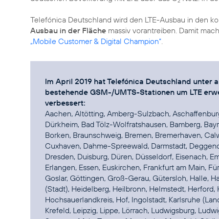
2
Telefónica Deutschland wird den LTE-Ausbau in den
Ausbau in der Fläche
massiv vorantreiben. Damit mac
„Mobile Customer & Digital Champion“
.
Im April 2019 hat Telefónica Deutschland unter
bestehende GSM-/UMTS-Stationen um LTE erwei
verbessert:
Aachen, Altötting, Amberg-Sulzbach, Aschaffenburg
Dürkheim, Bad Tölz-Wolfratshausen, Bamberg, Bayr
Borken, Braunschweig, Bremen, Bremerhaven, Calw
Cuxhaven, Dahme-Spreewald, Darmstadt, Deggendo
Dresden, Duisburg, Düren, Düsseldorf, Eisenach, 
Erlangen, Essen, Euskirchen, Frankfurt am Main, Fü
Goslar, Göttingen, Groß-Gerau, Gütersloh, Halle,
(Stadt), Heidelberg, Heilbronn, Helmstedt, Herford
Hochsauerlandkreis, Hof, Ingolstadt, Karlsruhe (Landk
Krefeld, Leipzig, Lippe, Lörrach, Ludwigsburg, Lud