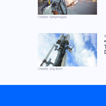
Credits: Gettyimages
3
M
Credits: Jörg Borm