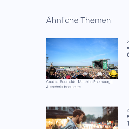
Ähnliche Themen:
2
O
Credits: Southside, Matthias Rhomberg
|
Ausschnitt bearbeitet
2
V