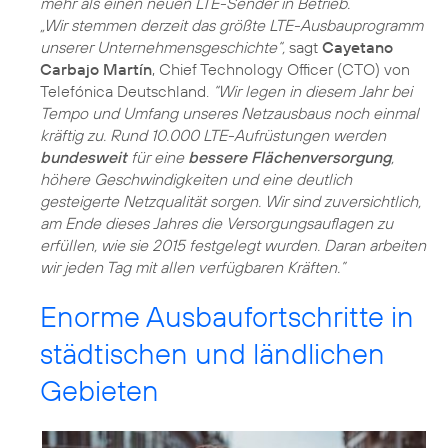
mehr als einen neuen LTE-Sender in Betrieb.
„Wir stemmen derzeit das größte LTE-Ausbauprogramm
unserer Unternehmensgeschichte“,
sagt
Cayetano
Carbajo Martín
, Chief Technology Officer (CTO) von
Telefónica Deutschland.
“Wir legen in diesem Jahr bei
Tempo und Umfang unseres Netzausbaus noch einmal
kräftig zu. Rund 10.000 LTE-Aufrüstungen werden
bundesweit
für eine
bessere Flächenversorgung
,
höhere Geschwindigkeiten und eine deutlich
gesteigerte Netzqualität sorgen. Wir sind zuversichtlich,
am Ende dieses Jahres die Versorgungsauflagen zu
erfüllen, wie sie 2015 festgelegt wurden. Daran arbeiten
wir jeden Tag mit allen verfügbaren Kräften.”
Enorme Ausbaufortschritte in
städtischen und ländlichen
Gebieten