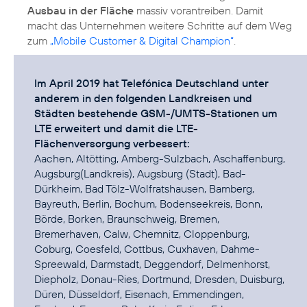
Ausbau in der Fläche
massiv vorantreiben. Damit
macht das Unternehmen weitere Schritte auf dem Weg
zum
„Mobile Customer & Digital Champion“
.
Im April 2019 hat Telefónica Deutschland unter
anderem in den folgenden Landkreisen und
Städten bestehende GSM-/UMTS-Stationen um
LTE erweitert und damit die LTE-
Flächenversorgung verbessert:
Aachen, Altötting, Amberg-Sulzbach, Aschaffenburg,
Augsburg(Landkreis), Augsburg (Stadt), Bad-
Dürkheim, Bad Tölz-Wolfratshausen, Bamberg,
Bayreuth, Berlin, Bochum, Bodenseekreis, Bonn,
Börde, Borken, Braunschweig, Bremen,
Bremerhaven, Calw, Chemnitz, Cloppenburg,
Coburg, Coesfeld, Cottbus, Cuxhaven, Dahme-
Spreewald, Darmstadt, Deggendorf, Delmenhorst,
Diepholz, Donau-Ries, Dortmund, Dresden, Duisburg,
Düren, Düsseldorf, Eisenach, Emmendingen,