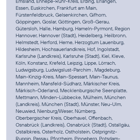
Emsland, Ennepe-Ruhr-Kreis, Erding, Erlangen,
Essen, Euskirchen, Frankfurt am Main,
Fürstenfeldbruck, Gelsenkirchen, Gifhorn,
Göppingen, Goslar, Göttingen, Groß-Gerau,
Gütersloh, Halle, Hamburg, Hameln-Pyrmont, Region
Hannover, Hannover (Stadt), Heidelberg, Heilbronn,
Helmstedt, Herford, Herne, Herzogtum Lauenburg,
Hildesheim, Hochsauerlandkreis, Hof, Ingolstadt,
Karlsruhe (Landkreis), Karlsruhe (Stadt), Kiel, Kleve,
Köln, Konstanz, Krefeld, Leipzig, Lippe, Lörrach,
Ludwigsburg, Ludwigslust-Parchim , Magdeburg,
Main-Kinzig-Kreis, Main-Spessart, Main-Taunus,
Mannheim, Mansfeld-Südharz, Märkischer Kreis,
Märkisch-Oderland, Mecklenburgische Seenplatte,
Mettmann, Minden-Lübbecke, Mülheim, München
(Landkreis), München (Stadt), Münster, Neu-Ulm,
Neuwied, Nienburg/Weser, Nürnberg,
Oberbergischer Kreis, Oberhavel, Offenbach,
Osnabrück (Landkreis), Osnabrück (Stadt), Ostallgäu,
Ostalbkreis, Osterholz, Ostholstein, Ostprignitz-
Ruppin, Passau, Pforzheim, Pinneberg, Potsdam-