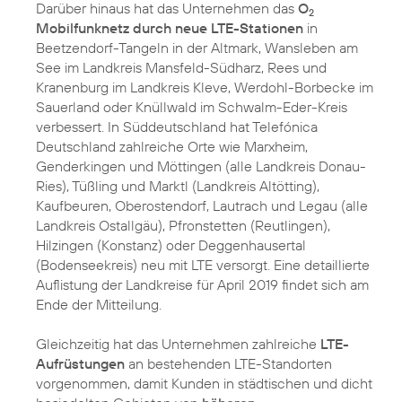
Darüber hinaus hat das Unternehmen das
O
2
Mobilfunknetz durch neue LTE-Stationen
in
Beetzendorf-Tangeln in der Altmark, Wansleben am
See im Landkreis Mansfeld-Südharz, Rees und
Kranenburg im Landkreis Kleve, Werdohl-Borbecke im
Sauerland oder Knüllwald im Schwalm-Eder-Kreis
verbessert. In Süddeutschland hat Telefónica
Deutschland zahlreiche Orte wie Marxheim,
Genderkingen und Möttingen (alle Landkreis Donau-
Ries), Tüßling und Marktl (Landkreis Altötting),
Kaufbeuren, Oberostendorf, Lautrach und Legau (alle
Landkreis Ostallgäu), Pfronstetten (Reutlingen),
Hilzingen (Konstanz) oder Deggenhausertal
(Bodenseekreis) neu mit LTE versorgt. Eine detaillierte
Auflistung der Landkreise für April 2019 findet sich am
Ende der Mitteilung.
Gleichzeitig hat das Unternehmen zahlreiche
LTE-
Aufrüstungen
an bestehenden LTE-Standorten
vorgenommen, damit Kunden in städtischen und dicht