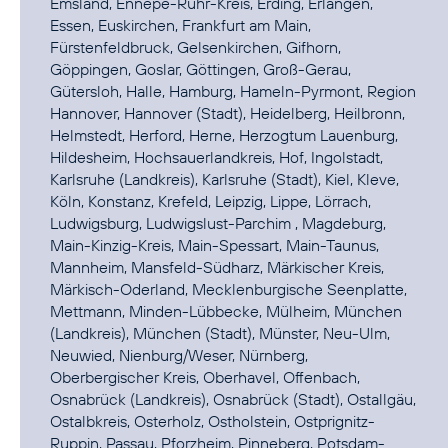
Emsland, Ennepe-Ruhr-Kreis, Erding, Erlangen,
Essen, Euskirchen, Frankfurt am Main,
Fürstenfeldbruck, Gelsenkirchen, Gifhorn,
Göppingen, Goslar, Göttingen, Groß-Gerau,
Gütersloh, Halle, Hamburg, Hameln-Pyrmont, Region
Hannover, Hannover (Stadt), Heidelberg, Heilbronn,
Helmstedt, Herford, Herne, Herzogtum Lauenburg,
Hildesheim, Hochsauerlandkreis, Hof, Ingolstadt,
Karlsruhe (Landkreis), Karlsruhe (Stadt), Kiel, Kleve,
Köln, Konstanz, Krefeld, Leipzig, Lippe, Lörrach,
Ludwigsburg, Ludwigslust-Parchim , Magdeburg,
Main-Kinzig-Kreis, Main-Spessart, Main-Taunus,
Mannheim, Mansfeld-Südharz, Märkischer Kreis,
Märkisch-Oderland, Mecklenburgische Seenplatte,
Mettmann, Minden-Lübbecke, Mülheim, München
(Landkreis), München (Stadt), Münster, Neu-Ulm,
Neuwied, Nienburg/Weser, Nürnberg,
Oberbergischer Kreis, Oberhavel, Offenbach,
Osnabrück (Landkreis), Osnabrück (Stadt), Ostallgäu,
Ostalbkreis, Osterholz, Ostholstein, Ostprignitz-
Ruppin, Passau, Pforzheim, Pinneberg, Potsdam-