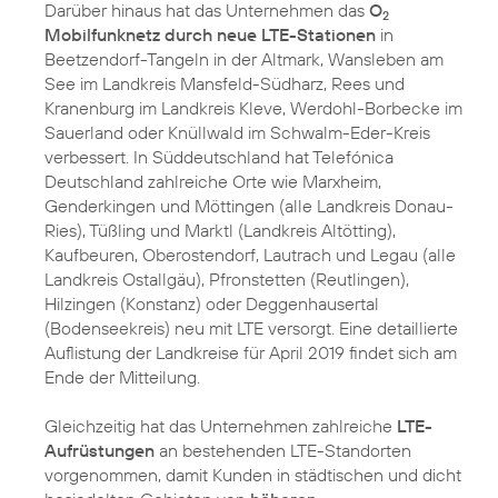
Darüber hinaus hat das Unternehmen das
O
2
Mobilfunknetz durch neue LTE-Stationen
in
Beetzendorf-Tangeln in der Altmark, Wansleben am
See im Landkreis Mansfeld-Südharz, Rees und
Kranenburg im Landkreis Kleve, Werdohl-Borbecke im
Sauerland oder Knüllwald im Schwalm-Eder-Kreis
verbessert. In Süddeutschland hat Telefónica
Deutschland zahlreiche Orte wie Marxheim,
Genderkingen und Möttingen (alle Landkreis Donau-
Ries), Tüßling und Marktl (Landkreis Altötting),
Kaufbeuren, Oberostendorf, Lautrach und Legau (alle
Landkreis Ostallgäu), Pfronstetten (Reutlingen),
Hilzingen (Konstanz) oder Deggenhausertal
(Bodenseekreis) neu mit LTE versorgt. Eine detaillierte
Auflistung der Landkreise für April 2019 findet sich am
Ende der Mitteilung.
Gleichzeitig hat das Unternehmen zahlreiche
LTE-
Aufrüstungen
an bestehenden LTE-Standorten
vorgenommen, damit Kunden in städtischen und dicht