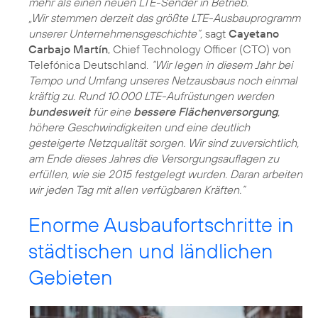
mehr als einen neuen LTE-Sender in Betrieb.
„Wir stemmen derzeit das größte LTE-Ausbauprogramm
unserer Unternehmensgeschichte“,
sagt
Cayetano
Carbajo Martín
, Chief Technology Officer (CTO) von
Telefónica Deutschland.
“Wir legen in diesem Jahr bei
Tempo und Umfang unseres Netzausbaus noch einmal
kräftig zu. Rund 10.000 LTE-Aufrüstungen werden
bundesweit
für eine
bessere Flächenversorgung
,
höhere Geschwindigkeiten und eine deutlich
gesteigerte Netzqualität sorgen. Wir sind zuversichtlich,
am Ende dieses Jahres die Versorgungsauflagen zu
erfüllen, wie sie 2015 festgelegt wurden. Daran arbeiten
wir jeden Tag mit allen verfügbaren Kräften.”
Enorme Ausbaufortschritte in
städtischen und ländlichen
Gebieten