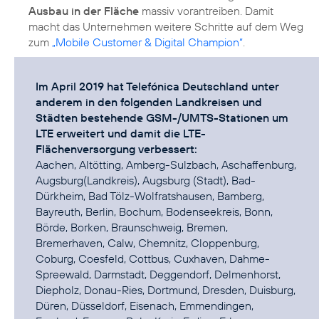
Ausbau in der Fläche
massiv vorantreiben. Damit
macht das Unternehmen weitere Schritte auf dem Weg
zum
„Mobile Customer & Digital Champion“
.
Im April 2019 hat Telefónica Deutschland unter
anderem in den folgenden Landkreisen und
Städten bestehende GSM-/UMTS-Stationen um
LTE erweitert und damit die LTE-
Flächenversorgung verbessert:
Aachen, Altötting, Amberg-Sulzbach, Aschaffenburg,
Augsburg(Landkreis), Augsburg (Stadt), Bad-
Dürkheim, Bad Tölz-Wolfratshausen, Bamberg,
Bayreuth, Berlin, Bochum, Bodenseekreis, Bonn,
Börde, Borken, Braunschweig, Bremen,
Bremerhaven, Calw, Chemnitz, Cloppenburg,
Coburg, Coesfeld, Cottbus, Cuxhaven, Dahme-
Spreewald, Darmstadt, Deggendorf, Delmenhorst,
Diepholz, Donau-Ries, Dortmund, Dresden, Duisburg,
Düren, Düsseldorf, Eisenach, Emmendingen,