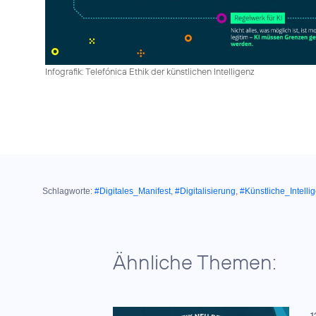
Infografik: Telefónica Ethik der künstlichen Intelligenz
Schlagworte:
#Digitales_Manifest
,
#Digitalisierung
,
#Künstliche_Intelli
Ähnliche Themen:
1