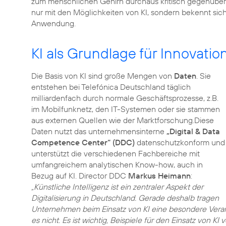
zum menschlichen Gehirn durchaus kritisch gegenüber.
nur mit den Möglichkeiten von KI, sondern bekennt sich
Anwendung.
KI als Grundlage für Innovati
Die Basis von KI sind große Mengen von
Daten
. Sie
entstehen bei Telefónica Deutschland täglich
milliardenfach durch normale Geschäftsprozesse, z.B.
im Mobilfunknetz, den IT-Systemen oder sie stammen
aus externen Quellen wie der Marktforschung.Diese
Daten nutzt das unternehmensinterne
„Digital & Data
Competence Center“ (DDC)
datenschutzkonform und
unterstützt die verschiedenen Fachbereiche mit
umfangreichem analytischen Know-how, auch in
Bezug auf KI. Director DDC
Markus Heimann
:
„Künstliche Intelligenz ist ein zentraler Aspekt der
Digitalisierung in Deutschland. Gerade deshalb tragen
Unternehmen beim Einsatz von KI eine besondere Ver
es nicht. Es ist wichtig, Beispiele für den Einsatz von K