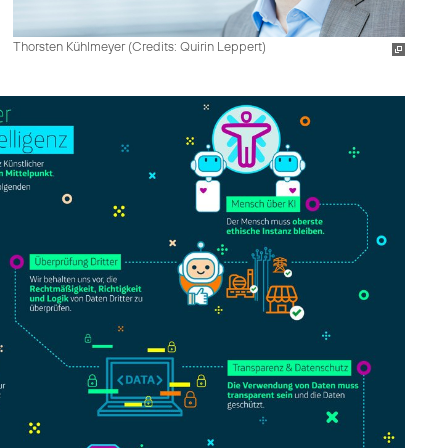
Thorsten Kühlmeyer (
Credits: Quirin Leppert
)