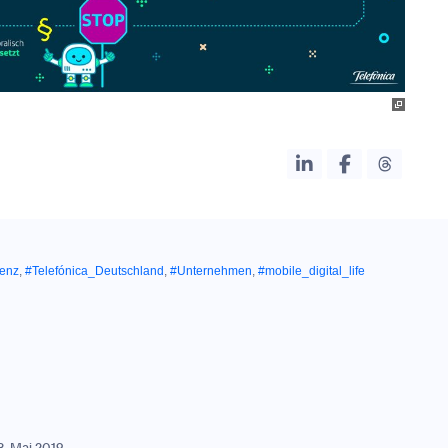
genz
,
#Telefónica_Deutschland
,
#Unternehmen
,
#mobile_digital_life
3. Mai 2019