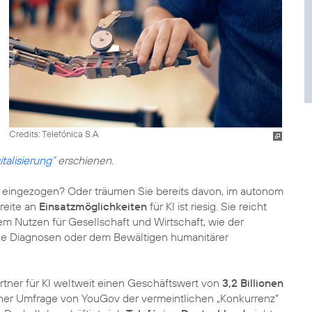
Credits: Telefónica S.A
talisierung“
erschienen.
eingezogen? Oder träumen Sie bereits davon, im autonom
reite an
Einsatzmöglichkeiten
für KI ist riesig. Sie reicht
em Nutzen für Gesellschaft und Wirtschaft, wie der
che Diagnosen oder dem Bewältigen humanitärer
tner für KI weltweit einen Geschäftswert von
3,2 Billionen
iner Umfrage von YouGov der vermeintlichen „Konkurrenz“