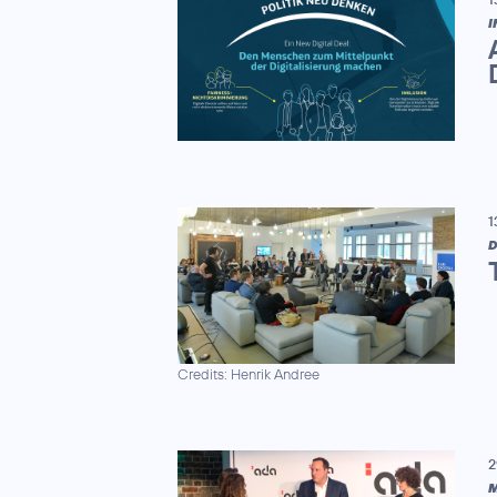
I
1
D
Credits: Henrik Andree
2
M