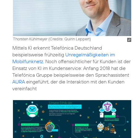
Thorsten Kühlmeyer (
Credits: Quirin Leppert
)
Mittels KI erkennt Telefónica Deutschland
beispielsweise frühzeitig
Unregelmäßigkeiten im
Mobilfunknetz
. Noch offensichtlicher für Kunden ist der
Einsatz von KI im Kundenservice: Anfang 2018 hat die
Telefónica Gruppe beispielsweise den Sprachassistent
AURA
eingeführt, der die Interaktion mit den Kunden
vereinfacht