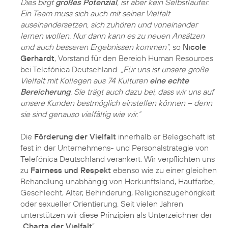
Dies birgt
großes Potenzial
, ist aber kein Selbstläufer.
Ein Team muss sich auch mit seiner Vielfalt
auseinandersetzen, sich zuhören und voneinander
lernen wollen. Nur dann kann es zu neuen Ansätzen
und auch besseren Ergebnissen kommen“
, so
Nicole
Gerhardt
, Vorstand für den Bereich Human Resources
bei Telefónica Deutschland.
„Für uns ist unsere große
Vielfalt mit Kollegen aus 74 Kulturen
eine echte
Bereicherung
. Sie trägt auch dazu bei, dass wir uns auf
unsere Kunden bestmöglich einstellen können – denn
sie sind genauso vielfältig wie wir.“
Die
Förderung der Vielfalt
innerhalb er Belegschaft ist
fest in der Unternehmens- und Personalstrategie von
Telefónica Deutschland verankert. Wir verpflichten uns
zu
Fairness und Respekt
ebenso wie zu einer gleichen
Behandlung unabhängig von Herkunftsland, Hautfarbe,
Geschlecht, Alter, Behinderung, Religionszugehörigkeit
oder sexueller Orientierung. Seit vielen Jahren
unterstützen wir diese Prinzipien als Unterzeichner der
„
Charta der Vielfalt
“.