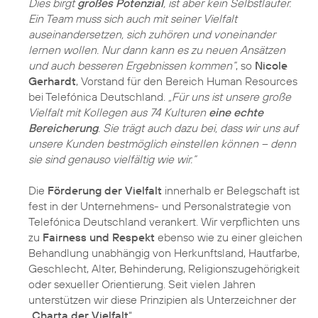
Dies birgt
großes Potenzial
, ist aber kein Selbstläufer.
Ein Team muss sich auch mit seiner Vielfalt
auseinandersetzen, sich zuhören und voneinander
lernen wollen. Nur dann kann es zu neuen Ansätzen
und auch besseren Ergebnissen kommen“
, so
Nicole
Gerhardt
, Vorstand für den Bereich Human Resources
bei Telefónica Deutschland.
„Für uns ist unsere große
Vielfalt mit Kollegen aus 74 Kulturen
eine echte
Bereicherung
. Sie trägt auch dazu bei, dass wir uns auf
unsere Kunden bestmöglich einstellen können – denn
sie sind genauso vielfältig wie wir.“
Die
Förderung der Vielfalt
innerhalb er Belegschaft ist
fest in der Unternehmens- und Personalstrategie von
Telefónica Deutschland verankert. Wir verpflichten uns
zu
Fairness und Respekt
ebenso wie zu einer gleichen
Behandlung unabhängig von Herkunftsland, Hautfarbe,
Geschlecht, Alter, Behinderung, Religionszugehörigkeit
oder sexueller Orientierung. Seit vielen Jahren
unterstützen wir diese Prinzipien als Unterzeichner der
„
Charta der Vielfalt
“.