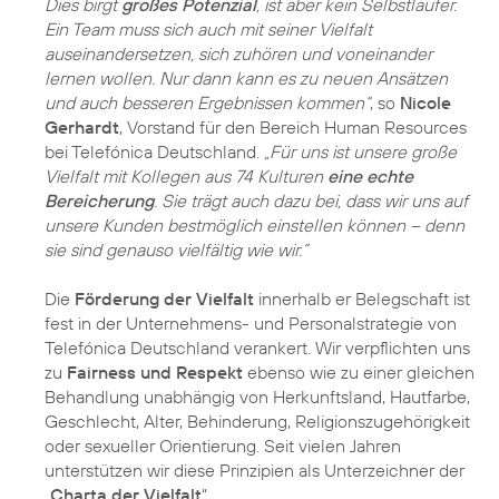
Dies birgt
großes Potenzial
, ist aber kein Selbstläufer.
Ein Team muss sich auch mit seiner Vielfalt
auseinandersetzen, sich zuhören und voneinander
lernen wollen. Nur dann kann es zu neuen Ansätzen
und auch besseren Ergebnissen kommen“
, so
Nicole
Gerhardt
, Vorstand für den Bereich Human Resources
bei Telefónica Deutschland.
„Für uns ist unsere große
Vielfalt mit Kollegen aus 74 Kulturen
eine echte
Bereicherung
. Sie trägt auch dazu bei, dass wir uns auf
unsere Kunden bestmöglich einstellen können – denn
sie sind genauso vielfältig wie wir.“
Die
Förderung der Vielfalt
innerhalb er Belegschaft ist
fest in der Unternehmens- und Personalstrategie von
Telefónica Deutschland verankert. Wir verpflichten uns
zu
Fairness und Respekt
ebenso wie zu einer gleichen
Behandlung unabhängig von Herkunftsland, Hautfarbe,
Geschlecht, Alter, Behinderung, Religionszugehörigkeit
oder sexueller Orientierung. Seit vielen Jahren
unterstützen wir diese Prinzipien als Unterzeichner der
„
Charta der Vielfalt
“.