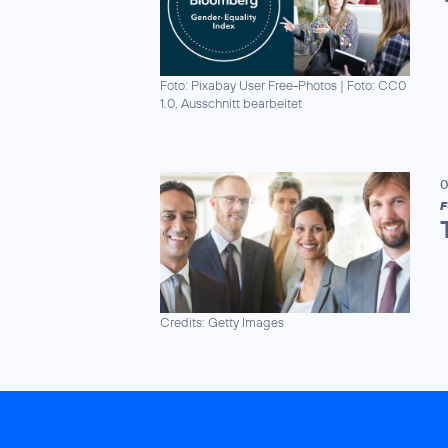
Foto: Pixabay User Free-Photos
|
Foto: CC0
1.0, Ausschnitt bearbeitet
0
F
Credits: Getty Images