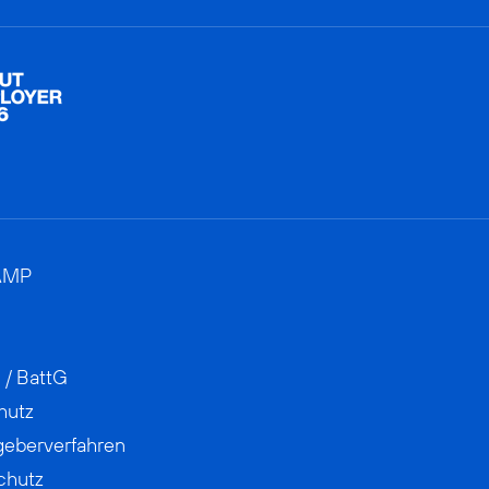
AMP
 / BattG
hutz
geberverfahren
chutz