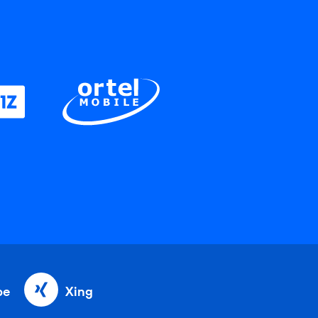
be
Xing