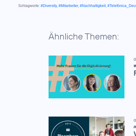
Schlagworte:
#Diversity
,
#Mitarbeiter
,
#Nachhaltigkeit
,
#Telefónica_Deu
Ähnliche Themen:
0
W
0
I