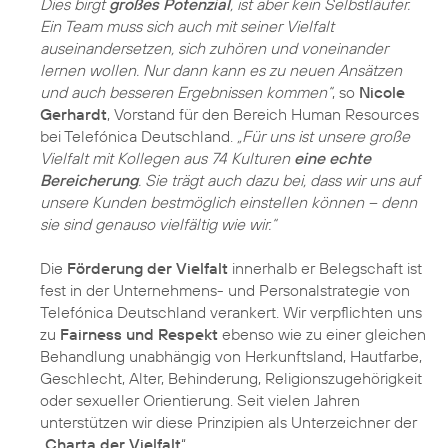
Dies birgt
großes Potenzial
, ist aber kein Selbstläufer.
Ein Team muss sich auch mit seiner Vielfalt
auseinandersetzen, sich zuhören und voneinander
lernen wollen. Nur dann kann es zu neuen Ansätzen
und auch besseren Ergebnissen kommen“
, so
Nicole
Gerhardt
, Vorstand für den Bereich Human Resources
bei Telefónica Deutschland.
„Für uns ist unsere große
Vielfalt mit Kollegen aus 74 Kulturen
eine echte
Bereicherung
. Sie trägt auch dazu bei, dass wir uns auf
unsere Kunden bestmöglich einstellen können – denn
sie sind genauso vielfältig wie wir.“
Die
Förderung der Vielfalt
innerhalb er Belegschaft ist
fest in der Unternehmens- und Personalstrategie von
Telefónica Deutschland verankert. Wir verpflichten uns
zu
Fairness und Respekt
ebenso wie zu einer gleichen
Behandlung unabhängig von Herkunftsland, Hautfarbe,
Geschlecht, Alter, Behinderung, Religionszugehörigkeit
oder sexueller Orientierung. Seit vielen Jahren
unterstützen wir diese Prinzipien als Unterzeichner der
„
Charta der Vielfalt
“.