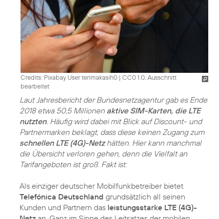
Credits: Pixabay User terimakasih0
|
CC0 1.0, Ausschnitt
bearbeitet
Laut Jahresbericht der Bundesnetzagentur gab es Ende
2018 etwa 50,5 Millionen
aktive SIM-Karten, die LTE
nutzten
. Häufig wird dabei mit Blick auf Discount- und
Partnermarken beklagt, dass diese keinen Zugang zum
schnellen LTE (4G)-Netz
hätten. Hier kann manchmal
die Übersicht verloren gehen, denn die Vielfalt an
Tarifangeboten ist groß. Fakt ist:
Als einziger deutscher Mobilfunkbetreiber bietet
Telefónica Deutschland
grundsätzlich all seinen
Kunden und Partnern das
leistungsstarke LTE (4G)-
Netz
an. Ganz im Sinne des Leitsatzes der mobilen