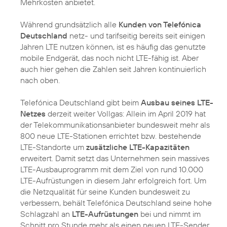
Mehrkosten anbietet.
Während grundsätzlich alle
Kunden von Telefónica
Deutschland
netz- und tarifseitig bereits seit einigen
Jahren LTE nutzen können, ist es häufig das genutzte
mobile Endgerät, das noch nicht LTE-fähig ist. Aber
auch hier gehen die Zahlen seit Jahren kontinuierlich
nach oben.
Telefónica Deutschland gibt beim
Ausbau seines LTE-
Netzes
derzeit weiter Vollgas: Allein im April 2019 hat
der Telekommunikationsanbieter bundesweit mehr als
800 neue LTE-Stationen errichtet bzw. bestehende
LTE-Standorte um
zusätzliche LTE-Kapazitäten
erweitert. Damit setzt das Unternehmen sein massives
LTE-Ausbauprogramm mit dem Ziel von rund 10.000
LTE-Aufrüstungen in diesem Jahr erfolgreich fort. Um
die Netzqualität für seine Kunden bundesweit zu
verbessern, behält Telefónica Deutschland seine hohe
Schlagzahl an
LTE-Aufrüstungen
bei und nimmt im
Schnitt pro Stunde mehr als einen neuen LTE-Sender