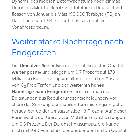
Dynamik des mobilen Datenwachstums noch einmal:
Durch das Mobilfunknetz von Telefónica Deutschland
flossen von Januar bis März 193.000 Terabyte (TB) an
Daten und damit 53 Prozent mehr als noch im
Vorjahreszeitraum.
Weiter starke Nachfrage nach
Endgeräten
Die
Umsatzerlöse
entwickelten sich im ersten Quartal
weiter positiv
und stiegen um 0,7 Prozent auf 1,78
Milliarden Euro. Dies lag vor allem am starken Absatz
von O
Free Tarifen und der
weiterhin hohen
2
Nachfrage nach Endgeräten
. Rechnet man die
Belastungen aus Regulierungsentscheidungen, vor
allem der Senkung der mobilen Terminierungsentgelte,
heraus, betrug der Umsatzanstieg 1,3 Prozent. Auf dieser
Basis wuchs der Umsatz aus Mobilfunkdienstleistungen
um 0,3 Prozent. Der Durchschnittsumsatz pro Kunde
blieb mit 9,80 Euro stabil gegenüber dem ersten Quartal