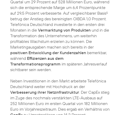
Quartal um 29 Prozent auf 528 Millionen Euro, während
sich die entsprechende Marge um 6,4 Prozentpunkte
auf 29,5 Prozent verbesserte. Auf vergleichbarer Basis
5
betrug der Anstieg des bereinigten OIBDA 1,0 Prozent.
Telefónica Deutschland investierte in den ersten drei
Monaten in die
Vermarktung von Produkten
und in die
Transformation des Unternehmens, um weiterhin
profitables Wachstum erzielen zu können. Die
Marketingausgaben machen sich bereits in der
positiven Entwicklung der Kundenzahlen
bemerkbar,
während
Effizienzen aus dem
Transformationsprogramm
im späteren Jahresverlauf
sichtbarer sein werden.
Neben Investitionen in den Markt arbeitete Telefónica
Deutschland weiter mit Hochdruck an der
Verbesserung ihrer Netzinfrastruktur
. Der CapEx stieg
im Zuge des nochmals verstärkten LTE-Ausbaus auf
252 Millionen Euro im ersten Quartal von 182 Millionen
Euro im Vorjahreszeitraum. Dies ergab ein Verhältnis von
CapEx
zu Umsatzerlösen von 14,2 Prozent.