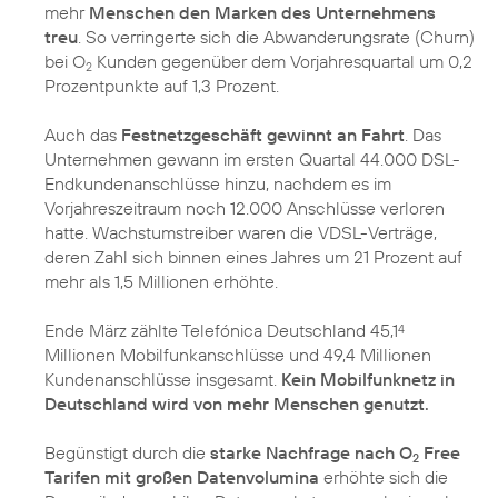
mehr
Menschen den Marken des Unternehmens
treu
. So verringerte sich die Abwanderungsrate (Churn)
bei O
Kunden gegenüber dem Vorjahresquartal um 0,2
2
Prozentpunkte auf 1,3 Prozent.
Auch das
Festnetzgeschäft gewinnt an Fahrt
. Das
Unternehmen gewann im ersten Quartal 44.000 DSL-
Endkundenanschlüsse hinzu, nachdem es im
Vorjahreszeitraum noch 12.000 Anschlüsse verloren
hatte. Wachstumstreiber waren die VDSL-Verträge,
deren Zahl sich binnen eines Jahres um 21 Prozent auf
mehr als 1,5 Millionen erhöhte.
Ende März zählte Telefónica Deutschland 45,1
4
Millionen Mobilfunkanschlüsse und 49,4 Millionen
Kundenanschlüsse insgesamt.
Kein Mobilfunknetz in
Deutschland wird von mehr Menschen genutzt.
Begünstigt durch die
starke Nachfrage nach O
Free
2
Tarifen mit großen Datenvolumina
erhöhte sich die