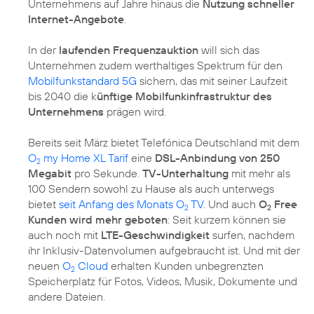
Unternehmens auf Jahre hinaus die
Nutzung schneller
Internet-Angebote
.
In der
laufenden Frequenzauktion
will sich das
Unternehmen zudem werthaltiges Spektrum für den
Mobilfunkstandard 5G
sichern, das mit seiner Laufzeit
bis 2040 die k
ünftige Mobilfunkinfrastruktur des
Unternehmens
prägen wird.
Bereits seit März bietet Telefónica Deutschland mit dem
O
my Home XL Tarif
eine
DSL-Anbindung von 250
2
Megabit
pro Sekunde.
TV-Unterhaltung
mit mehr als
100 Sendern sowohl zu Hause als auch unterwegs
bietet
seit Anfang des Monats O
TV
. Und auch
O
Free
2
2
Kunden wird mehr geboten
: Seit kurzem können sie
auch noch mit
LTE-Geschwindigkeit
surfen, nachdem
ihr Inklusiv-Datenvolumen aufgebraucht ist. Und mit der
neuen
O
Cloud
erhalten Kunden unbegrenzten
2
Speicherplatz für Fotos, Videos, Musik, Dokumente und
andere Dateien.