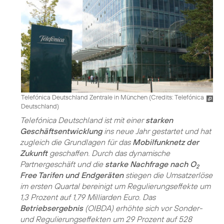
Telefónica Deutschland Zentrale in München (
Credits: Telefónica
Deutschland
)
Telefónica Deutschland ist mit einer
starken
Geschäftsentwicklung
ins neue Jahr gestartet und hat
zugleich die Grundlagen für das
Mobilfunknetz der
Zukunft
geschaffen. Durch das dynamische
Partnergeschäft und die
starke Nachfrage nach O
2
Free Tarifen und Endgeräten
stiegen die Umsatzerlöse
im ersten Quartal bereinigt um Regulierungseffekte um
1,3 Prozent auf 1,79 Milliarden Euro. Das
Betriebsergebnis
(OIBDA) erhöhte sich vor Sonder-
und Regulierungseffekten um 29 Prozent auf 528