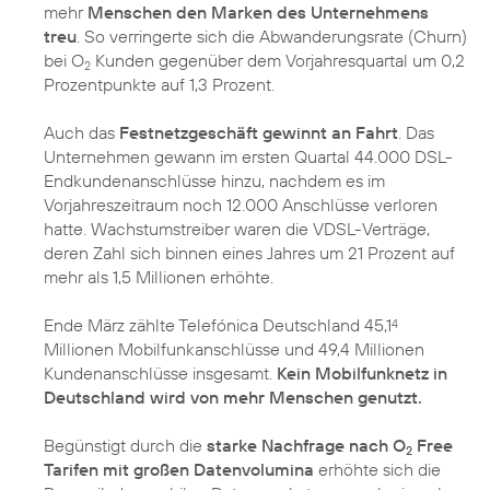
mehr
Menschen den Marken des Unternehmens
treu
. So verringerte sich die Abwanderungsrate (Churn)
bei O
Kunden gegenüber dem Vorjahresquartal um 0,2
2
Prozentpunkte auf 1,3 Prozent.
Auch das
Festnetzgeschäft gewinnt an Fahrt
. Das
Unternehmen gewann im ersten Quartal 44.000 DSL-
Endkundenanschlüsse hinzu, nachdem es im
Vorjahreszeitraum noch 12.000 Anschlüsse verloren
hatte. Wachstumstreiber waren die VDSL-Verträge,
deren Zahl sich binnen eines Jahres um 21 Prozent auf
mehr als 1,5 Millionen erhöhte.
Ende März zählte Telefónica Deutschland 45,1
4
Millionen Mobilfunkanschlüsse und 49,4 Millionen
Kundenanschlüsse insgesamt.
Kein Mobilfunknetz in
Deutschland wird von mehr Menschen genutzt.
Begünstigt durch die
starke Nachfrage nach O
Free
2
Tarifen mit großen Datenvolumina
erhöhte sich die