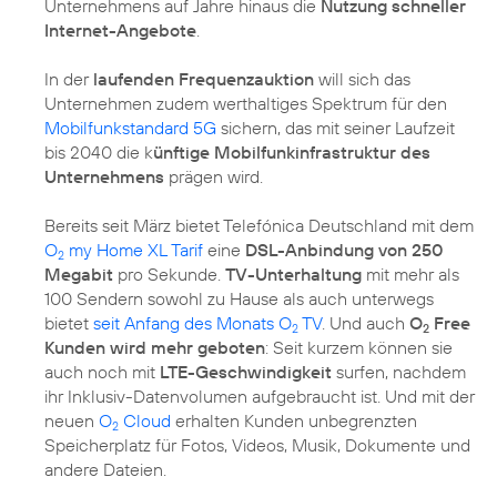
Unternehmens auf Jahre hinaus die
Nutzung schneller
Internet-Angebote
.
In der
laufenden Frequenzauktion
will sich das
Unternehmen zudem werthaltiges Spektrum für den
Mobilfunkstandard 5G
sichern, das mit seiner Laufzeit
bis 2040 die k
ünftige Mobilfunkinfrastruktur des
Unternehmens
prägen wird.
Bereits seit März bietet Telefónica Deutschland mit dem
O
my Home XL Tarif
eine
DSL-Anbindung von 250
2
Megabit
pro Sekunde.
TV-Unterhaltung
mit mehr als
100 Sendern sowohl zu Hause als auch unterwegs
bietet
seit Anfang des Monats O
TV
. Und auch
O
Free
2
2
Kunden wird mehr geboten
: Seit kurzem können sie
auch noch mit
LTE-Geschwindigkeit
surfen, nachdem
ihr Inklusiv-Datenvolumen aufgebraucht ist. Und mit der
neuen
O
Cloud
erhalten Kunden unbegrenzten
2
Speicherplatz für Fotos, Videos, Musik, Dokumente und
andere Dateien.