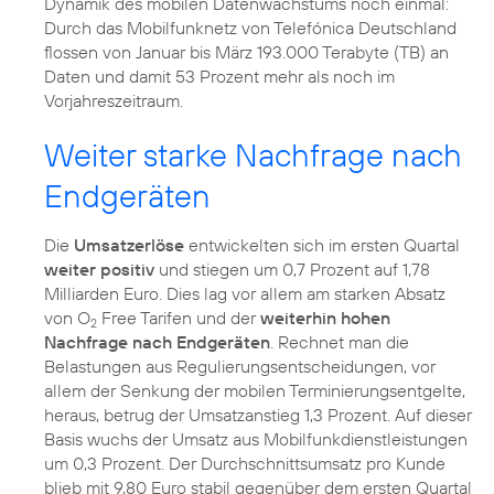
Dynamik des mobilen Datenwachstums noch einmal:
Durch das Mobilfunknetz von Telefónica Deutschland
flossen von Januar bis März 193.000 Terabyte (TB) an
Daten und damit 53 Prozent mehr als noch im
Vorjahreszeitraum.
Weiter starke Nachfrage nach
Endgeräten
Die
Umsatzerlöse
entwickelten sich im ersten Quartal
weiter positiv
und stiegen um 0,7 Prozent auf 1,78
Milliarden Euro. Dies lag vor allem am starken Absatz
von O
Free Tarifen und der
weiterhin hohen
2
Nachfrage nach Endgeräten
. Rechnet man die
Belastungen aus Regulierungsentscheidungen, vor
allem der Senkung der mobilen Terminierungsentgelte,
heraus, betrug der Umsatzanstieg 1,3 Prozent. Auf dieser
Basis wuchs der Umsatz aus Mobilfunkdienstleistungen
um 0,3 Prozent. Der Durchschnittsumsatz pro Kunde
blieb mit 9,80 Euro stabil gegenüber dem ersten Quartal