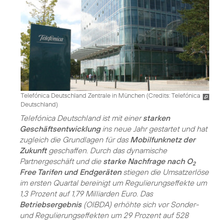
Telefónica Deutschland Zentrale in München (
Credits: Telefónica
Deutschland
)
Telefónica Deutschland ist mit einer
starken
Geschäftsentwicklung
ins neue Jahr gestartet und hat
zugleich die Grundlagen für das
Mobilfunknetz der
Zukunft
geschaffen. Durch das dynamische
Partnergeschäft und die
starke Nachfrage nach O
2
Free Tarifen und Endgeräten
stiegen die Umsatzerlöse
im ersten Quartal bereinigt um Regulierungseffekte um
1,3 Prozent auf 1,79 Milliarden Euro. Das
Betriebsergebnis
(OIBDA) erhöhte sich vor Sonder-
und Regulierungseffekten um 29 Prozent auf 528