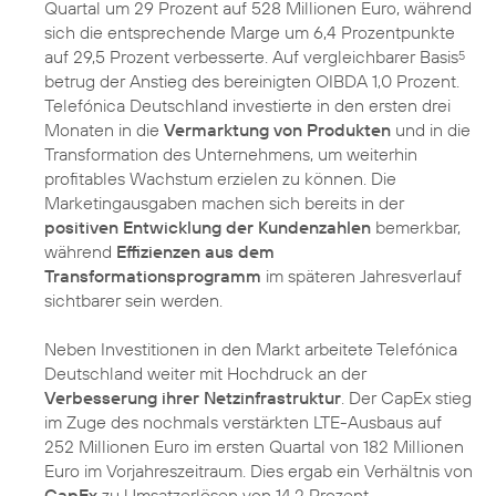
Quartal um 29 Prozent auf 528 Millionen Euro, während
sich die entsprechende Marge um 6,4 Prozentpunkte
auf 29,5 Prozent verbesserte. Auf vergleichbarer Basis
5
betrug der Anstieg des bereinigten OIBDA 1,0 Prozent.
Telefónica Deutschland investierte in den ersten drei
Monaten in die
Vermarktung von Produkten
und in die
Transformation des Unternehmens, um weiterhin
profitables Wachstum erzielen zu können. Die
Marketingausgaben machen sich bereits in der
positiven Entwicklung der Kundenzahlen
bemerkbar,
während
Effizienzen aus dem
Transformationsprogramm
im späteren Jahresverlauf
sichtbarer sein werden.
Neben Investitionen in den Markt arbeitete Telefónica
Deutschland weiter mit Hochdruck an der
Verbesserung ihrer Netzinfrastruktur
. Der CapEx stieg
im Zuge des nochmals verstärkten LTE-Ausbaus auf
252 Millionen Euro im ersten Quartal von 182 Millionen
Euro im Vorjahreszeitraum. Dies ergab ein Verhältnis von
CapEx
zu Umsatzerlösen von 14,2 Prozent.