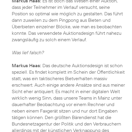
Markus Haas:
Es ist doch das Wesen einer Auktion,
dass jeder Teilnehmer im Verlauf versucht, seine
Position so optimal wie möglich zu gestalten. Das führt
dann zuweilen zu dem Pingpong aus Bieten und
Überbieten einzelner Blöcke, wie man es beobachten
konnte. Das verwendete Auktionsdesign führt nahezu
zwangsläufig zu solch einem Verlauf.
Was lief falsch?
Markus Haas:
Das deutsche Auktionsdesign ist schon
speziell. Es findet komplett im Schein der Öffentlichkeit
statt, was ein taktischeres Bietverhalten massiv
erschwert. Auch einige andere Ansätze sind aus meiner
Sicht eher antiquiert. Es macht in einer digitalen Welt
wirklich wenig Sinn, dass unsere Teams in Mainz unter
dauerhafter Beobachtung vor einem Rechner und
neben einem Faxgerät sitzen und nur dort Eingaben
tätigen können. Den größten Bärendienst hat die
Bundesnetzagentur der Politik und den Verbrauchern
allerdings mit der künstlichen Verknappung des