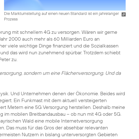
Die Marktumstellung auf einen neuen Standard ist ein jahrelanger
Prozess
erung mit schnellem 4G zu versorgen. Wären wir gerne
 Jahr 2000 auch mehr als 60 Milliarden Euro an
r viele wichtige Dinge finanziert und die Sozialkassen
rt, und das wird nun zunehmend spürbar. Trotzdem schiebt
eter zu.
sversorgung, sondern um eine Flächenversorgung. Und da
ysik. Und Unternehmen denen der Ökonomie. Beides wird
giert. Ein Funkmast mit dem aktuell versteigerten
ert Metern eine 5G Versorgung herstellen. Deshalb meine
ng im mobilen Breitbandausbau – ob nun mit 4G oder 5G.
Bayrischen Wald eine mobile Internetversorgung
ren. Das muss für das Gros der absehbar relevanten
rmeisten Nutzern in bislang unterversorgten Gebieten