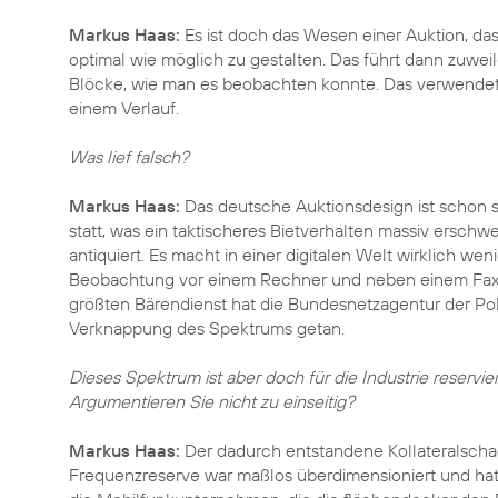
Markus Haas:
Es ist doch das Wesen einer Auktion, dass
optimal wie möglich zu gestalten. Das führt dann zuwe
Blöcke, wie man es beobachten konnte. Das verwendete
einem Verlauf.
Was lief falsch?
Markus Haas:
Das deutsche Auktionsdesign ist schon sp
statt, was ein taktischeres Bietverhalten massiv erschw
antiquiert. Es macht in einer digitalen Welt wirklich we
Beobachtung vor einem Rechner und neben einem Faxge
größten Bärendienst hat die Bundesnetzagentur der Poli
Verknappung des Spektrums getan.
Dieses Spektrum ist aber doch für die Industrie reserv
Argumentieren Sie nicht zu einseitig?
Markus Haas:
Der dadurch entstandene Kollateralschad
Frequenzreserve war maßlos überdimensioniert und hat 