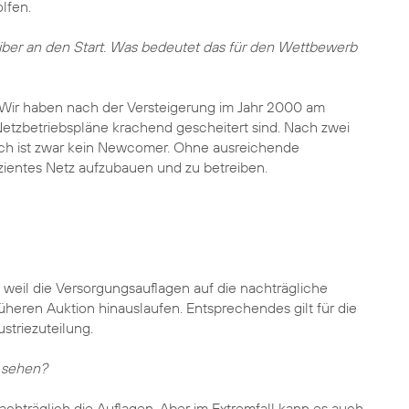
lfen.
treiber an den Start. Was bedeutet das für den Wettbewerb
. Wir haben nach der Versteigerung im Jahr 2000 am
Netzbetriebspläne krachend gescheitert sind. Nach zwei
lisch ist zwar kein Newcomer. Ohne ausreichende
izientes Netz aufzubauen und zu betreiben.
, weil die Versorgungsauflagen auf die nachträgliche
heren Auktion hinauslaufen. Entsprechendes gilt für die
striezuteilung.
n sehen?
achträglich die Auflagen. Aber im Extremfall kann es auch