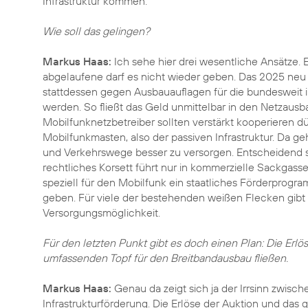
Infrastruktur kommen.
Wie soll das gelingen?
Markus Haas:
Ich sehe hier drei wesentliche Ansätze. 
abgelaufene darf es nicht wieder geben. Das 2025 neu
stattdessen gegen Ausbauauflagen für die bundesweit in
werden. So fließt das Geld unmittelbar in den Netzausb
Mobilfunknetzbetreiber sollten verstärkt kooperieren d
Mobilfunkmasten, also der passiven Infrastruktur. Da g
und Verkehrswege besser zu versorgen. Entscheidend s
rechtliches Korsett führt nur in kommerzielle Sackgas
speziell für den Mobilfunk ein staatliches Förderprog
geben. Für viele der bestehenden weißen Flecken gibt e
Versorgungsmöglichkeit.
Für den letzten Punkt gibt es doch einen Plan: Die Erlös
umfassenden Topf für den Breitbandausbau fließen.
Markus Haas:
Genau da zeigt sich ja der Irrsinn zwisc
Infrastrukturförderung. Die Erlöse der Auktion und da