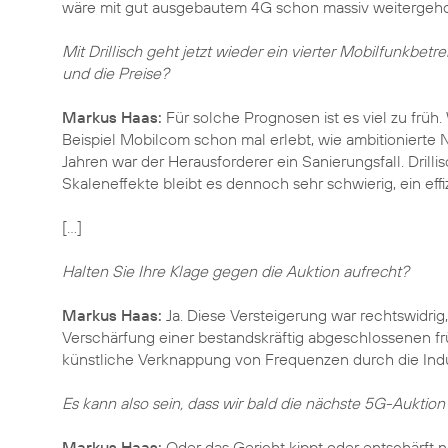
wäre mit gut ausgebautem 4G schon massiv weitergeho
Mit Drillisch geht jetzt wieder ein vierter Mobilfunkbe
und die Preise?
Markus Haas:
Für solche Prognosen ist es viel zu früh
Beispiel Mobilcom schon mal erlebt, wie ambitionierte 
Jahren war der Herausforderer ein Sanierungsfall. Dril
Skaleneffekte bleibt es dennoch sehr schwierig, ein eff
[…]
Halten Sie Ihre Klage gegen die Auktion aufrecht?
Markus Haas:
Ja. Diese Versteigerung war rechtswidrig
Verschärfung einer bestandskräftig abgeschlossenen frü
künstliche Verknappung von Frequenzen durch die Indu
Es kann also sein, dass wir bald die nächste 5G-Auktio
Markus Haas:
Oder das Gericht kippt oder entschärft n