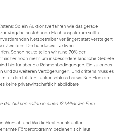
Erstens: So ein Auktionsverfahren wie das gerade
 zur Vergabe anstehende Flächenspektrum sollte
vestierenden Netzbetreiber verlängert statt versteigert
au. Zweitens: Die bundesweit aktiven
ürfen. Schon heute teilen wir rund 70% der
eht sicher noch mehr, um insbesondere ländliche Gebiete
ind hierfür aber die Rahmenbedingungen. Ein zu enges
sen und zu weiteren Verzögerungen. Und drittens muss es
ramm für den letzten Lückenschluss bei weißen Flecken
s keine privatwirtschaftlich abbildbare
e der Auktion sollen in einen 12 Milliarden Euro
hen Wunsch und Wirklichkeit der aktuellen
s genannte Förderprogramm beziehen sich laut