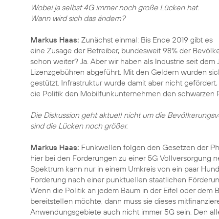
Wobei ja selbst 4G immer noch große Lücken hat.
Wann wird sich das ändern?
Markus Haas:
Zunächst einmal: Bis Ende 2019 gibt es
eine Zusage der Betreiber, bundesweit 98% der Bevölk
schon weiter? Ja. Aber wir haben als Industrie seit dem
Lizenzgebühren abgeführt. Mit den Geldern wurden siche
gestützt. Infrastruktur wurde damit aber nicht geförde
die Politik den Mobilfunkunternehmen den schwarzen P
Die Diskussion geht aktuell nicht um die Bevölkerung
sind die Lücken noch größer.
Markus Haas:
Funkwellen folgen den Gesetzen der Ph
hier bei den Forderungen zu einer 5G Vollversorgung ne
Spektrum kann nur in einem Umkreis von ein paar Hund
Forderung nach einer punktuellen staatlichen Förderu
Wenn die Politik an jedem Baum in der Eifel oder dem 
bereitstellen möchte, dann muss sie dieses mitfinanzie
Anwendungsgebiete auch nicht immer 5G sein. Den alle