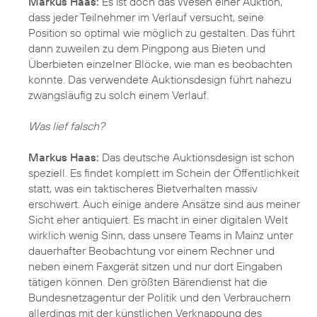
Markus Haas:
Es ist doch das Wesen einer Auktion,
dass jeder Teilnehmer im Verlauf versucht, seine
Position so optimal wie möglich zu gestalten. Das führt
dann zuweilen zu dem Pingpong aus Bieten und
Überbieten einzelner Blöcke, wie man es beobachten
konnte. Das verwendete Auktionsdesign führt nahezu
zwangsläufig zu solch einem Verlauf.
Was lief falsch?
Markus Haas:
Das deutsche Auktionsdesign ist schon
speziell. Es findet komplett im Schein der Öffentlichkeit
statt, was ein taktischeres Bietverhalten massiv
erschwert. Auch einige andere Ansätze sind aus meiner
Sicht eher antiquiert. Es macht in einer digitalen Welt
wirklich wenig Sinn, dass unsere Teams in Mainz unter
dauerhafter Beobachtung vor einem Rechner und
neben einem Faxgerät sitzen und nur dort Eingaben
tätigen können. Den größten Bärendienst hat die
Bundesnetzagentur der Politik und den Verbrauchern
allerdings mit der künstlichen Verknappung des