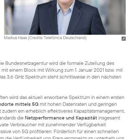
Markus Haas (
Credits: Telefónica Deutschland
)
Die Bundesnetzagentur wird die formale Zuteilung des
mit einem Block mit Wirkung zum 1. Januar 2021 bzw. mit
as 3,6 GHz Spektrum steht schrittweise in den nächsten
ften wird das aktuell erworbene Spektrum in einem ersten
ndorte mittels 5G
mit hohen Datenraten und geringen
t zudem ein erheblich effektiveres Kapazitätsmanagement,
andards die
Netzperformance und Kapazität
insgesamt
ate Verbraucher mit zunehmender Verfügbarkeit
ve von 5G profitieren. Förderlich für einen schnellen
em die Verfügbarkeit von Frequenzspektrum unterhalb von