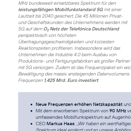
MHz bundesweit einsetzbares Spektrum für den
leistungsfähigen Mobilfunkstandard 5G
mit einer
Laufzeit bis 2040 gesichert. Die 45 Millionen Privat-
und Geschäftskunden des Unternehmens werden mit
5G auf dem
O
Netz der Telefónica Deutschland
2
perspektivisch von höchsten
Übertragungsgeschwindigkeiten und kürzesten
Reaktionszeiten profitieren. Insbesondere wird das
Unternehmen die Industrie 4.0 beim Ausbau von
Produktions- und Fertigungsfabriken als großer Partner
mit 5G versorgen. Zudem ist das Frequenzpaket ein wic
Bewältigung des massiv ansteigenden Datenvolumens. T
Frequenzen
1,425 Mrd. Euro investiert
.
Neue Frequenzen erhöhen Netzkapazität
und
Mit dem erworbenen Spektrum von
90 MHz
ve
umfassendes Mobilfunkspektrum auf Augenhö
CEO
Markus Haas
:
„Wir haben ein werthaltig
Spektrum ideal ergänzt und so unsere Ambitio