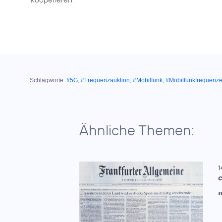
Schlagworte:
#5G
,
#Frequenzauktion
,
#Mobilfunk
,
#Mobilfunkfrequenz
Ähnliche Themen:
1
C