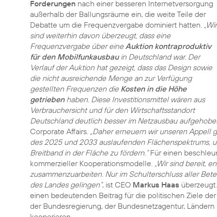
Forderungen
nach einer besseren Internetversorgung
außerhalb der Ballungsräume ein, die weite Teile der
Debatte um die Frequenzvergabe dominiert hatten.
„Wir
sind weiterhin davon überzeugt, dass eine
Frequenzvergabe über eine
Auktion kontraproduktiv
für den Mobilfunkausbau
in Deutschland war. Der
Verlauf der Auktion hat gezeigt, dass das Design sowie
die nicht ausreichende Menge an zur Verfügung
gestellten Frequenzen die
Kosten in die Höhe
getrieben
haben. Diese Investitionsmittel wären aus
Verbrauchersicht und für den Wirtschaftsstandort
Deutschland deutlich besser im Netzausbau aufgehobe
Corporate Affairs.
„Daher erneuern wir unseren Appell g
des 2025 und 2033 auslaufenden Flächenspektrums, um
Breitband in der Fläche zu fördern.“
Für einen beschleun
kommerzieller Kooperationsmodelle.
„Wir sind bereit, 
zusammenzuarbeiten. Nur im Schulterschluss aller Beteil
des Landes gelingen“
, ist CEO
Markus Haas
überzeugt
einen bedeutenden Beitrag für die politischen Ziele de
der Bundesregierung, der Bundesnetzagentur, Ländern
kooperieren.