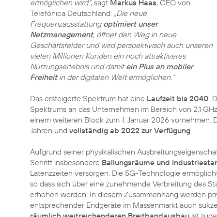
ermöglichen wird“
, sagt
Markus Haas
, CEO von
Telefónica Deutschland.
„Die neue
Frequenzausstattung
optimiert unser
Netzmanagement
, öffnet den Weg in neue
Geschäftsfelder und wird perspektivisch auch unseren
vielen Millionen Kunden ein noch attraktiveres
Nutzungserlebnis und damit
ein Plus an mobiler
Freiheit
in der digitalen Welt ermöglichen.“
Das ersteigerte Spektrum hat eine
Laufzeit bis 2040
. 
Spektrums an das Unternehmen im Bereich von 2,1 GHz 
einem weiteren Block zum 1. Januar 2026 vornehmen. D
Jahren und
vollständig ab 2022 zur Verfügung
.
Aufgrund seiner physikalischen Ausbreitungseigenscha
Schritt insbesondere
Ballungsräume und Industriesta
Latenzzeiten versorgen. Die 5G-Technologie ermöglich
so dass sich über eine zunehmende Verbreitung des St
erhöhen werden. In diesem Zusammenhang werden priv
entsprechender Endgeräte im Massenmarkt auch sukzessi
räumlich weitreichenderen Breitbandausbau
ist zud