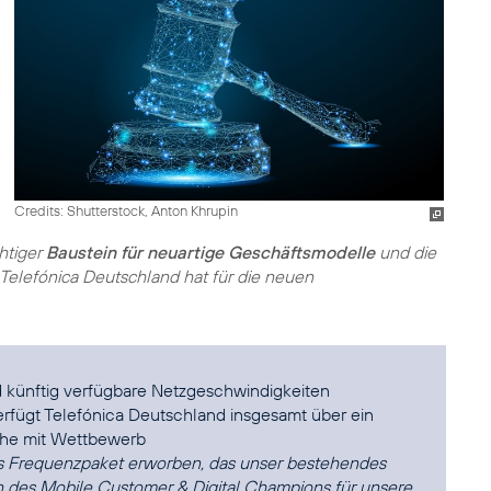
Credits: Shutterstock, Anton Khrupin
htiger
Baustein für neuartige Geschäftsmodelle
und die
elefónica Deutschland hat für die neuen
 künftig verfügbare Netzgeschwindigkeiten
rfügt Telefónica Deutschland insgesamt über ein
he mit Wettbewerb
es Frequenzpaket erworben, das unser bestehendes
n des Mobile Customer & Digital Champions für unsere