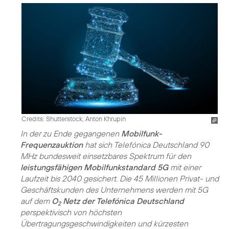
Credits: Shutterstock, Anton Khrupin
In der zu Ende gegangenen
Mobilfunk-
Frequenzauktion
hat sich Telefónica Deutschland 90
MHz bundesweit einsetzbares Spektrum für den
leistungsfähigen Mobilfunkstandard 5G
mit einer
Laufzeit bis 2040 gesichert. Die 45 Millionen Privat- und
Geschäftskunden des Unternehmens werden mit 5G
auf dem
O
Netz der Telefónica Deutschland
2
perspektivisch von höchsten
Übertragungsgeschwindigkeiten und kürzesten