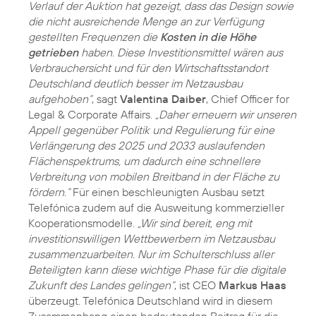
Verlauf der Auktion hat gezeigt, dass das Design sowie
die nicht ausreichende Menge an zur Verfügung
gestellten Frequenzen die
Kosten in die Höhe
getrieben
haben. Diese Investitionsmittel wären aus
Verbrauchersicht und für den Wirtschaftsstandort
Deutschland deutlich besser im Netzausbau
aufgehoben“
, sagt
Valentina Daiber
, Chief Officer for
Legal & Corporate Affairs.
„Daher erneuern wir unseren
Appell gegenüber Politik und Regulierung für eine
Verlängerung des 2025 und 2033 auslaufenden
Flächenspektrums, um dadurch eine schnellere
Verbreitung von mobilen Breitband in der Fläche zu
fördern.“
Für einen beschleunigten Ausbau setzt
Telefónica zudem auf die Ausweitung kommerzieller
Kooperationsmodelle.
„Wir sind bereit, eng mit
investitionswilligen Wettbewerbern im Netzausbau
zusammenzuarbeiten. Nur im Schulterschluss aller
Beteiligten kann diese wichtige Phase für die digitale
Zukunft des Landes gelingen“
, ist CEO
Markus Haas
überzeugt. Telefónica Deutschland wird in diesem
Zusammenhang einen bedeutenden Beitrag für die