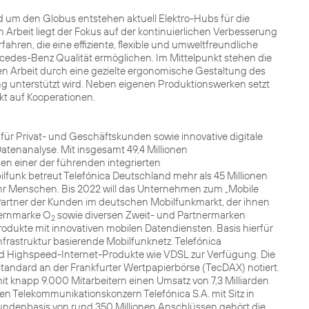
nd um den Globus entstehen aktuell Elektro-Hubs für die
 Arbeit liegt der Fokus auf der kontinuierlichen Verbesserung
hren, die eine effiziente, flexible und umweltfreundliche
cedes-Benz Qualität ermöglichen. Im Mittelpunkt stehen die
en Arbeit durch eine gezielte ergonomische Gestaltung des
ung unterstützt wird. Neben eigenen Produktionswerken setzt
 auf Kooperationen.
für Privat- und Geschäftskunden sowie innovative digitale
atenanalyse. Mit insgesamt 49,4 Millionen
n einer der führenden integrierten
lfunk betreut Telefónica Deutschland mehr als 45 Millionen
ehr Menschen. Bis 2022 will das Unternehmen zum „Mobile
artner der Kunden im deutschen Mobilfunkmarkt, der ihnen
 Kernmarke O
sowie diversen Zweit- und Partnermarken
2
dukte mit innovativen mobilen Datendiensten. Basis hierfür
frastruktur basierende Mobilfunknetz. Telefónica
nd Highspeed-Internet-Produkte wie VDSL zur Verfügung. Die
Standard an der Frankfurter Wertpapierbörse (TecDAX) notiert.
t knapp 9.000 Mitarbeitern einen Umsatz von 7,3 Milliarden
 Telekommunikationskonzern Telefónica S.A. mit Sitz in
Kundenbasis von rund 350 Millionen Anschlüssen gehört die