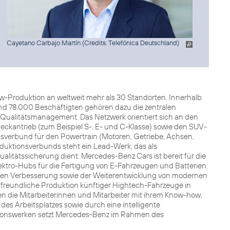
Cayetano Carbajo Martín (
Credits: Telefónica Deutschland
)
-Produktion an weltweit mehr als 30 Standorten. Innerhalb
rund 78.000 Beschäftigten gehören dazu die zentralen
Qualitätsmanagement. Das Netzwerk orientiert sich an den
ckantrieb (zum Beispiel S-, E- und C-Klasse) sowie den SUV-
verbund für den Powertrain (Motoren, Getriebe, Achsen,
duktionsverbunds steht ein Lead-Werk, das als
litätssicherung dient. Mercedes-Benz Cars ist bereit für die
ektro-Hubs für die Fertigung von E-Fahrzeugen und Batterien.
rlichen Verbesserung sowie der Weiterentwicklung von modernen
eltfreundliche Produktion künftiger Hightech-Fahrzeuge in
n die Mitarbeiterinnen und Mitarbeiter mit ihrem Know-how,
es Arbeitsplatzes sowie durch eine intelligente
tionswerken setzt Mercedes-Benz im Rahmen des