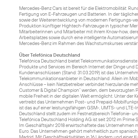
Mercedes-Benz Cars ist bereit für die Elektromobilität: Ru
Fertigung von E-Fahrzeugen und Batterien. In der täglichen
sowie der Weiterentwicklung von modernen Fertigungs-verfa
Produktion künftiger Hightech-Fahrzeuge in typischer Mer
Mitarbeiterinnen und Mitarbeiter mit ihrem Know-how, der
Arbeitsplatzes sowie durch eine intelligente Automatisier
Mercedes-Benz im Rahmen des Wachstumskurses verstärkt
Über Telefónica Deutschland
Telefónica Deutschland bietet Telekommunikationsdienste 
Produkte und Services im Bereich Internet der Dinge und D
Kundenanschlüssen (Stand: 31.03.2019) ist das Unternehme
Telekommunikationsanbieter in Deutschland. Allein im Mobi
Anschlüsse – kein Netzbetreiber verbindet hierzulande m
Customer & Digital Champion“ werden, dem bevorzugten P
mobile Freiheit in der digitalen Welt ermöglicht. Unter der
vertreibt das Unternehmen Post- und Prepaid-Mobilfunkpro
ist das auf einer leistungsfähigen GSM-, UMTS- und LTE-In
Deutschland stellt zudem im Festnetzbereich Telefonie- u
Telefónica Deutschland Holding AG ist seit 2012 im Prime 
Im Geschäftsjahr 2018 erwirtschaftete das Unternehmen mi
Euro. Das Unternehmen gehört mehrheitlich zum spanischen
Madrid. Mit Geschäftsaktivitäten in 16 Ländern und einer 