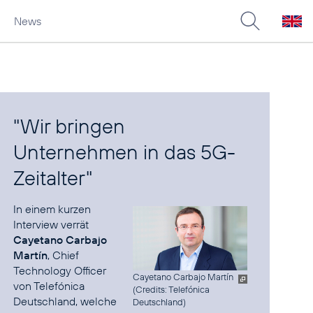
News
"Wir bringen
Unternehmen in das 5G-
Zeitalter"
In einem kurzen
Interview
verrät
Cayetano Carbajo
Martín
, Chief
Technology Officer
Cayetano Carbajo Martín
von Telefónica
(
Credits: Telefónica
Deutschland, welche
Deutschland
)