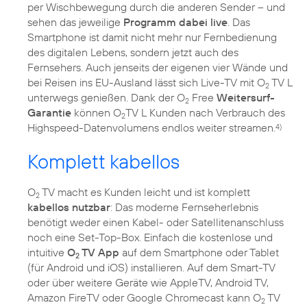
per Wischbewegung durch die anderen Sender – und
sehen das jeweilige
Programm dabei live
. Das
Smartphone ist damit nicht mehr nur Fernbedienung
des digitalen Lebens, sondern jetzt auch des
Fernsehers. Auch jenseits der eigenen vier Wände und
bei Reisen ins EU-Ausland lässt sich Live-TV mit O
TV L
2
unterwegs genießen. Dank der O
Free
Weitersurf-
2
Garantie
können O
TV L Kunden nach Verbrauch des
2
Highspeed-Datenvolumens endlos weiter streamen.
4)
Komplett kabellos
O
TV macht es Kunden leicht und ist komplett
2
kabellos nutzbar
: Das moderne Fernseherlebnis
benötigt weder einen Kabel- oder Satellitenanschluss
noch eine Set-Top-Box. Einfach die kostenlose und
intuitive
O
TV App
auf dem Smartphone oder Tablet
2
(für Android und iOS) installieren. Auf dem Smart-TV
oder über weitere Geräte wie AppleTV, Android TV,
Amazon FireTV oder Google Chromecast kann O
TV
2