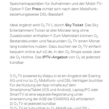
Speicherkapazitäten für Aufnahmen und der Mobil-TV-
Option.
Der
Preis
richtet sich nach dem Mobilfunk-
5)
beziehungsweise DSL-Basistarif.
Ideal ergänzt wird O
TV L durch
Sky Ticket
: Das Sky
2
Entertainment Ticket ist drei Monate lang ohne
Zusatzkosten enthalten.
Zum Marktstart können O
6)
2
Bestandskunden und Neukunden O
TV einen Monat
2
lang kostenlos nutzen. Dazu buchen sie O
TV einfach
2
bequem online auf o2.de, in den O
Shops sowie über
2
die O
Hotline. Das
IPTV-Angebot
von O
ist jederzeit
2
2
kündbar.
1) O
TV powered by Waipu.tv ist ein Angebot der Exaring
2
AG und nur zu O
Mobilfunk- und DSL-Verträgen buchbar.
2
Für die Nutzung der App-Inhalte auf dem
Smartphone/Tablet (iOS und Android), Laptop/PC oder
SmartTV ist eine separate Registrierung unter
Anerkennung der AGB der EXARING AG erforderlich.
2) O
TV ist jederzeit kündbar.
2
3) O
TV ist zubuchbar zu O
Mobilfunk- und DSL-