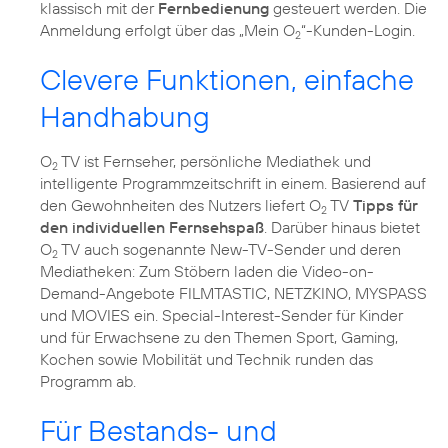
klassisch mit der
Fernbedienung
gesteuert werden. Die
Anmeldung erfolgt über das „Mein O
“-Kunden-Login.
2
Clevere Funktionen, einfache
Handhabung
O
TV ist Fernseher, persönliche Mediathek und
2
intelligente Programmzeitschrift in einem. Basierend auf
den Gewohnheiten des Nutzers liefert O
TV
Tipps für
2
den individuellen Fernsehspaß
. Darüber hinaus bietet
O
TV auch sogenannte New-TV-Sender und deren
2
Mediatheken: Zum Stöbern laden die Video-on-
Demand-Angebote FILMTASTIC, NETZKINO, MYSPASS
und MOVIES ein. Special-Interest-Sender für Kinder
und für Erwachsene zu den Themen Sport, Gaming,
Kochen sowie Mobilität und Technik runden das
Programm ab.
Für Bestands- und