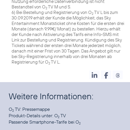
Nutzung erforderliche Datenverbindung ist nicht
Bestandteil von O
TV M und S.
2
6) Bei Bestellung und Registrierung von O
TV L bis zum
2
30.09.2019 erhält der Kunde die Möglichkeit, das Sky
Entertainment Monatsticket ohne Kosten für die ersten drei
Monate (danach 9,99€/ Monat) zu bestellen. Hierzu erhält
der Kunde nach Aktivierung des Tarifs eine Info-SMS mit
Link zur Bestellung und Registrierung. Kündigung des Sky
Tickets während der ersten drei Monate jederzeit möglich,
danach mit einer Frist von 30 Tagen. Das Angebot gilt nur
bei Sky-Registrierung innerhalb von drei Monaten ab
Registrierung für O
TV L.
2
Weitere Informationen:
O
TV:
Pressemappe
2
Produkt-Details unter:
O
TV
2
Passende Smartphone-Tarife
bei O
2