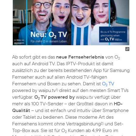
Ab sofort gibt es das
neue Fernseherlebnis
von O
2
auch auf Android TV. Das IPTV-Produkt ist damit
zusätzlich zu der bereits bestehenden App für Samsung
Fernseher auch auf allen Android TV-fähigen
Fernsehern und Boxen zu sehen. Damit ist
O
TV
2
powered by waipu.tv
direkt auf den meisten Smart TVs
1)
verfügbar.
O
TV powered by
waipu.tv verfügt über
2
mehr als 100 TV-Sender – der Großteil davon in
HD-
Qualität
– und ist einfach und intuitiv über Smartphone
oder Tablet zu bedienen. Diese moderne Art des
Fernsehens kommt ohne Vertragsbindung
und Set-
2)
Top-Box aus. Sie ist für O
Kunden ab 4,99 Euro im
2