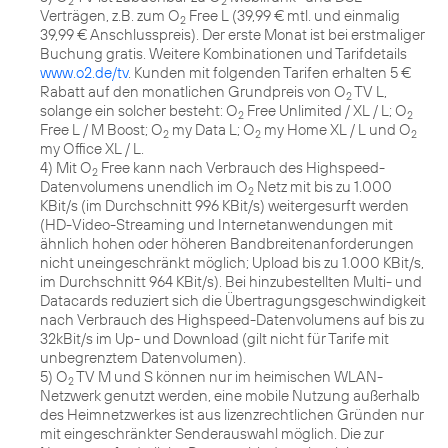
2
2
Verträgen, z.B. zum O
Free L (39,99 € mtl. und einmalig
2
39,99 € Anschlusspreis). Der erste Monat ist bei erstmaliger
Buchung gratis. Weitere Kombinationen und Tarifdetails
www.o2.de/tv
. Kunden mit folgenden Tarifen erhalten 5 €
Rabatt auf den monatlichen Grundpreis von O
TV L,
2
solange ein solcher besteht: O
Free Unlimited / XL / L; O
2
2
Free L / M Boost; O
my Data L; O
my Home XL / L und O
2
2
2
my Office XL / L.
4) Mit O
Free kann nach Verbrauch des Highspeed-
2
Datenvolumens unendlich im O
Netz mit bis zu 1.000
2
KBit/s (im Durchschnitt 996 KBit/s) weitergesurft werden
(HD-Video-Streaming und Internetanwendungen mit
ähnlich hohen oder höheren Bandbreitenanforderungen
nicht uneingeschränkt möglich; Upload bis zu 1.000 KBit/s,
im Durchschnitt 964 KBit/s). Bei hinzubestellten Multi- und
Datacards reduziert sich die Übertragungsgeschwindigkeit
nach Verbrauch des Highspeed-Datenvolumens auf bis zu
32kBit/s im Up- und Download (gilt nicht für Tarife mit
unbegrenztem Datenvolumen).
5) O
TV M und S können nur im heimischen WLAN-
2
Netzwerk genutzt werden, eine mobile Nutzung außerhalb
des Heimnetzwerkes ist aus lizenzrechtlichen Gründen nur
mit eingeschränkter Senderauswahl möglich. Die zur