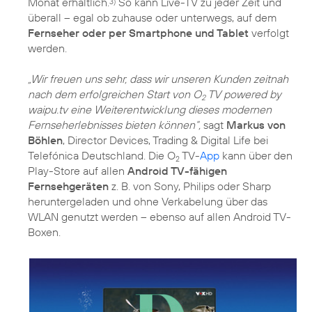
Monat erhältlich.
So kann Live-TV zu jeder Zeit und
3)
überall – egal ob zuhause oder unterwegs, auf dem
Fernseher oder per Smartphone und Tablet
verfolgt
werden.
„Wir freuen uns sehr, dass wir unseren Kunden zeitnah
nach dem erfolgreichen Start von O
TV powered by
2
waipu.tv eine Weiterentwicklung dieses modernen
Fernseherlebnisses bieten können“,
sagt
Markus von
Böhlen
, Director Devices, Trading & Digital Life bei
Telefónica Deutschland. Die O
TV-
App
kann über den
2
Play-Store auf allen
Android TV-fähigen
Fernsehgeräten
z. B. von Sony, Philips oder Sharp
heruntergeladen und ohne Verkabelung über das
WLAN genutzt werden – ebenso auf allen Android TV-
Boxen.