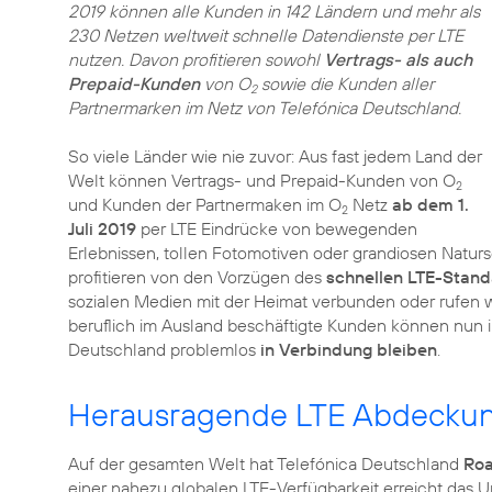
2019 können alle Kunden in 142 Ländern und mehr als
230 Netzen weltweit schnelle Datendienste per LTE
nutzen. Davon profitieren sowohl
Vertrags- als auch
Prepaid-Kunden
von O
sowie die Kunden aller
2
Partnermarken im Netz von Telefónica Deutschland.
So viele Länder wie nie zuvor: Aus fast jedem Land der
Welt können Vertrags- und Prepaid-Kunden von O
2
und Kunden der Partnermaken im O
Netz
ab dem 1.
2
Juli 2019
per LTE Eindrücke von bewegenden
Erlebnissen, tollen Fotomotiven oder grandiosen Natur
profitieren von den Vorzügen des
schnellen LTE-Stan
sozialen Medien mit der Heimat verbunden oder rufen 
beruflich im Ausland beschäftigte Kunden können nun in
Deutschland problemlos
in Verbindung bleiben
.
Herausragende LTE Abdecku
Auf der gesamten Welt hat Telefónica Deutschland
Roa
einer nahezu globalen LTE-Verfügbarkeit erreicht das 