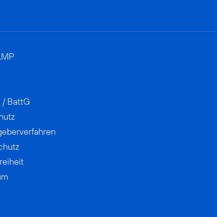
AMP
 / BattG
hutz
geberverfahren
chutz
reiheit
um