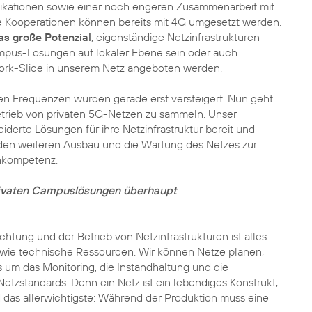
pplikationen sowie einer noch engeren Zusammenarbeit mit
se Kooperationen können bereits mit 4G umgesetzt werden.
as große Potenzial
, eigenständige Netzinfrastrukturen
mpus-Lösungen auf lokaler Ebene sein oder auch
ork-Slice in unserem Netz angeboten werden.
gen Frequenzen wurden gerade erst versteigert. Nun geht
etrieb von privaten 5G-Netzen zu sammeln. Unser
derte Lösungen für ihre Netzinfrastruktur bereit und
 den weiteren Ausbau und die Wartung des Netzes zur
rnkompetenz.
privaten Campuslösungen überhaupt
ichtung und der Betrieb von Netzinfrastrukturen ist alles
e sowie technische Ressourcen. Wir können Netze planen,
 um das Monitoring, die Instandhaltung und die
tzstandards. Denn ein Netz ist ein lebendiges Konstrukt,
 das allerwichtigste: Während der Produktion muss eine