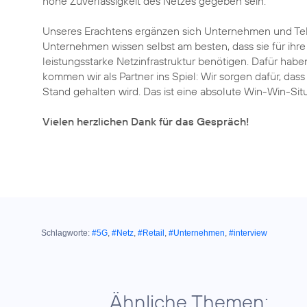
hohe Zuverlässigkeit des Netzes gegeben sein.
Unseres Erachtens ergänzen sich Unternehmen und Tele
Unternehmen wissen selbst am besten, dass sie für ih
leistungsstarke Netzinfrastruktur benötigen. Dafür hab
kommen wir als Partner ins Spiel: Wir sorgen dafür, dass
Stand gehalten wird. Das ist eine absolute Win-Win-Situ
Vielen herzlichen Dank für das Gespräch!
Schlagworte:
#5G
,
#Netz
,
#Retail
,
#Unternehmen
,
#interview
Ähnliche Themen: