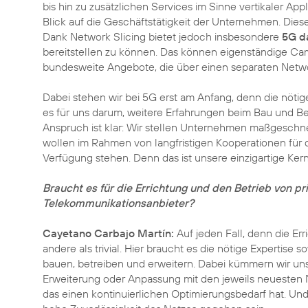
bis hin zu zusätzlichen Services im Sinne vertikaler A
Blick auf die Geschäftstätigkeit der Unternehmen. Die
Dank Network Slicing bietet jedoch insbesondere
5G d
bereitstellen zu können. Das können eigenständige Ca
bundesweite Angebote, die über einen separaten Netw
Dabei stehen wir bei 5G erst am Anfang, denn die nöti
es für uns darum, weitere Erfahrungen beim Bau und B
Anspruch ist klar: Wir stellen Unternehmen maßgeschnei
wollen im Rahmen von langfristigen Kooperationen für
Verfügung stehen. Denn das ist unsere einzigartige Ke
Braucht es für die Errichtung und den Betrieb von 
Telekommunikationsanbieter?
Cayetano Carbajo Martín:
Auf jeden Fall, denn die Err
andere als trivial. Hier braucht es die nötige Expertis
bauen, betreiben und erweitern. Dabei kümmern wir uns
Erweiterung oder Anpassung mit den jeweils neuesten Ne
das einen kontinuierlichen Optimierungsbedarf hat. Und