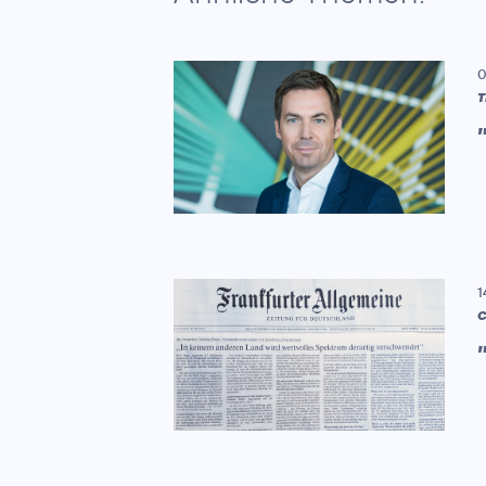
0
T
1
C