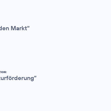
den Markt“
ION:
kturförderung“