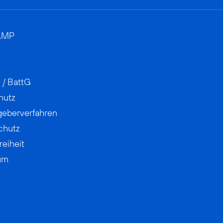
AMP
 / BattG
hutz
geberverfahren
chutz
reiheit
um