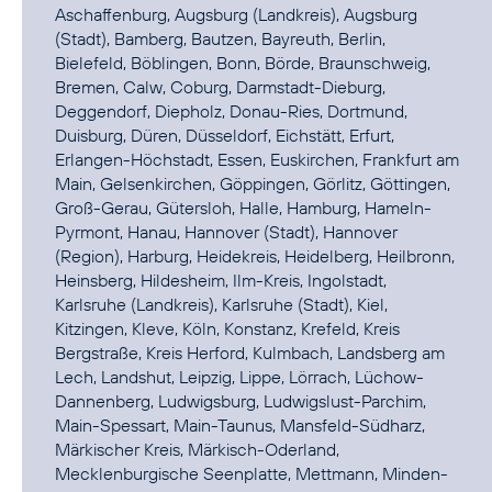
Aschaffenburg, Augsburg (Landkreis), Augsburg
(Stadt), Bamberg, Bautzen, Bayreuth, Berlin,
Bielefeld, Böblingen, Bonn, Börde, Braunschweig,
Bremen, Calw, Coburg, Darmstadt-Dieburg,
Deggendorf, Diepholz, Donau-Ries, Dortmund,
Duisburg, Düren, Düsseldorf, Eichstätt, Erfurt,
Erlangen-Höchstadt, Essen, Euskirchen, Frankfurt am
Main, Gelsenkirchen, Göppingen, Görlitz, Göttingen,
Groß-Gerau, Gütersloh, Halle, Hamburg, Hameln-
Pyrmont, Hanau, Hannover (Stadt), Hannover
(Region), Harburg, Heidekreis, Heidelberg, Heilbronn,
Heinsberg, Hildesheim, Ilm-Kreis, Ingolstadt,
Karlsruhe (Landkreis), Karlsruhe (Stadt), Kiel,
Kitzingen, Kleve, Köln, Konstanz, Krefeld, Kreis
Bergstraße, Kreis Herford, Kulmbach, Landsberg am
Lech, Landshut, Leipzig, Lippe, Lörrach, Lüchow-
Dannenberg, Ludwigsburg, Ludwigslust-Parchim,
Main-Spessart, Main-Taunus, Mansfeld-Südharz,
Märkischer Kreis, Märkisch-Oderland,
Mecklenburgische Seenplatte, Mettmann, Minden-