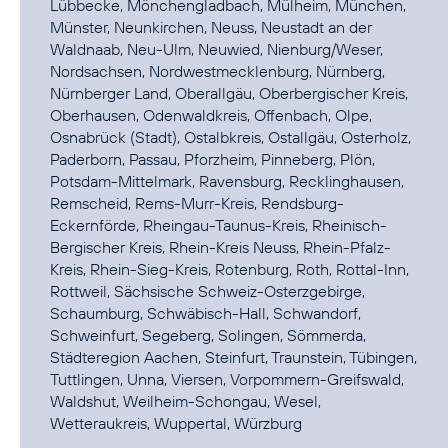
Lübbecke, Mönchengladbach, Mülheim, München,
Münster, Neunkirchen, Neuss, Neustadt an der
Waldnaab, Neu-Ulm, Neuwied, Nienburg/Weser,
Nordsachsen, Nordwestmecklenburg, Nürnberg,
Nürnberger Land, Oberallgäu, Oberbergischer Kreis,
Oberhausen, Odenwaldkreis, Offenbach, Olpe,
Osnabrück (Stadt), Ostalbkreis, Ostallgäu, Osterholz,
Paderborn, Passau, Pforzheim, Pinneberg, Plön,
Potsdam-Mittelmark, Ravensburg, Recklinghausen,
Remscheid, Rems-Murr-Kreis, Rendsburg-
Eckernförde, Rheingau-Taunus-Kreis, Rheinisch-
Bergischer Kreis, Rhein-Kreis Neuss, Rhein-Pfalz-
Kreis, Rhein-Sieg-Kreis, Rotenburg, Roth, Rottal-Inn,
Rottweil, Sächsische Schweiz-Osterzgebirge,
Schaumburg, Schwäbisch-Hall, Schwandorf,
Schweinfurt, Segeberg, Solingen, Sömmerda,
Städteregion Aachen, Steinfurt, Traunstein, Tübingen,
Tuttlingen, Unna, Viersen, Vorpommern-Greifswald,
Waldshut, Weilheim-Schongau, Wesel,
Wetteraukreis, Wuppertal, Würzburg