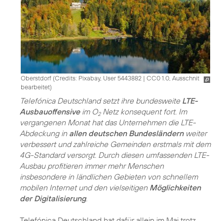
Oberstdorf (
Credits: Pixabay, User 5443882
|
CC0 1.0, Ausschnit
bearbeitet
)
Telefónica Deutschland setzt ihre bundesweite
LTE-
Ausbauoffensive
im O
Netz konsequent fort. Im
2
vergangenen Monat hat das Unternehmen die LTE-
Abdeckung in
allen deutschen Bundesländern
weiter
verbessert und zahlreiche Gemeinden erstmals mit dem
4G-Standard versorgt. Durch diesen umfassenden LTE-
Ausbau profitieren immer mehr Menschen
insbesondere in ländlichen Gebieten von schnellem
mobilen Internet und den vielseitigen
Möglichkeiten
der Digitalisierung
.
Telefónica Deutschland hat dafür allein im Mai trotz