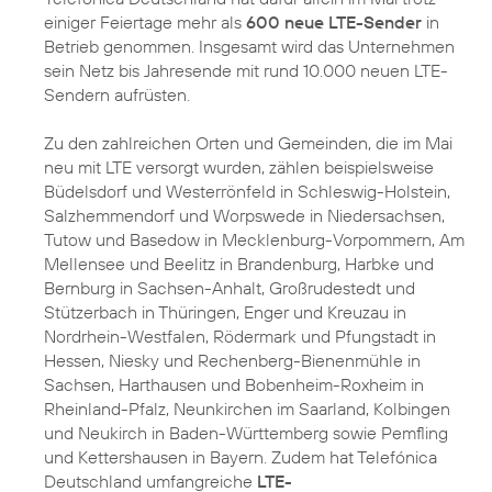
einiger Feiertage mehr als
600 neue LTE-Sender
in
Betrieb genommen. Insgesamt wird das Unternehmen
sein Netz bis Jahresende mit rund 10.000 neuen LTE-
Sendern aufrüsten.
Zu den zahlreichen Orten und Gemeinden, die im Mai
neu mit LTE versorgt wurden, zählen beispielsweise
Büdelsdorf und Westerrönfeld in Schleswig-Holstein,
Salzhemmendorf und Worpswede in Niedersachsen,
Tutow und Basedow in Mecklenburg-Vorpommern, Am
Mellensee und Beelitz in Brandenburg, Harbke und
Bernburg in Sachsen-Anhalt, Großrudestedt und
Stützerbach in Thüringen, Enger und Kreuzau in
Nordrhein-Westfalen, Rödermark und Pfungstadt in
Hessen, Niesky und Rechenberg-Bienenmühle in
Sachsen, Harthausen und Bobenheim-Roxheim in
Rheinland-Pfalz, Neunkirchen im Saarland, Kolbingen
und Neukirch in Baden-Württemberg sowie Pemfling
und Kettershausen in Bayern. Zudem hat Telefónica
Deutschland umfangreiche
LTE-