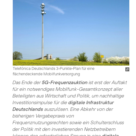
Telefónica Deutschlands 3-Punkte-Plan für eine
flächendeckende Mobilfunkversorgung
Das Ende der
5G-Frequenzauktion
ist erst der Auftakt
für ein notwendiges Mobilfunk-Gesamtkonzept aller
Beteiligten aus Wirtschaft und Politik, um nachhaltige
Investitionsimpulse für die
digitale Infrastruktur
Deutschlands
auszulösen. Eine Abkehr von der
bisherigen Vergabepraxis von
Frequenznutzungsrechten sowie ein Schulterschluss
der Politik mit den investierenden Netzbetreibern
können den erforderlichen Sprung in eine
digitale