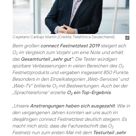
Cayetano Carbajo Martín (
Credits: Telefónica Deutschland
)
Beim großen
connect Festnetztest 2019
steigert sich
O
im Vergleich zum Vorjahr um eine Note und erhält
2
das
Gesamturteil „sehr gut“
. Die Tester würdigen
spürbare Verbesserungen in vielen Bereichen des O
2
Festnetzprodukts und vergaben insgesamt 850 Punkte.
Besonders in den Einzelkategorien „Web-Services“ und
„Web-TV“ brillierte O
mit Bestwertungen. Auch bei der
2
„Sprachtelefonie“ erzielte
O
ein Top-Ergebnis
.
2
„Unsere
Anstrengungen haben sich ausgezahlt
: Wie in
den vergangenen Jahren konnten wir uns auch im
diesjährigen connect Festnetztest deutlich steigern. Es
macht mich stolz, dass die Fachzeitschrift das O
2
Festnetz nun zum ersten Mal mit dem
Testurteil ‚sehr