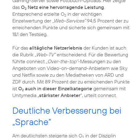
Gaming-Server sowie Fotobuch-Uploads. Hier zeigte
das
O
Netz eine hervorragende Leistung
.
2
Entsprechend erzielte O
in der wichtigen
2
Einzelwertung der
„Web-Services“
94,5 Prozent der zu
erreichenden Punkte und sicherte sich gemeinsam mit
1&1 den Testsieg.
Für das
alltägliche Netzerlebnis
der Kunden ist auch
die Rubrik
„Web-TV“
entscheidend. Für die Bewertung
führte connect
„Over-the-top“
-Messungen zu den
Angeboten von Video-on-demand-Anbietern wie Sky
und Netflix sowie zu den Mediatheken von ARD und
ZDF durch. Mit 89 Prozent der zu erreichenden Punkte
ist
O
auch in dieser Einzelkategorie
gemeinsam mit
2
Unitymedia „
stärkster Anbieter
“, urteilt connect.
Deutliche Verbesserung bei
„Sprache“
Am deutlichsten steigerte sich O
in der Disziplin
2