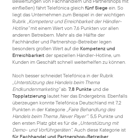
Bewertungen von Fachhändlern und Partnershops mit
einfließen) fährt Telefónica gleich
fünf Siege
ein. So
liegt das Unternehmen zum Beispiel in der wichtigen
Rubrik
„Kompetenz und Erreichbarkeit der Händler-
Hotline“
mit einem Wert von 7,6 Punkten vor allen
anderen Betreibern. Mehr als die Hälfte der
Fachhändler und Partnershop-Betreiber legen
besonders großen Wert auf die
Kompetenz und
Erreichbarkeit
der speziellen Händler-Hotline, um
Kunden im Geschäft schnell weiterhelfen zu können.
Noch besser schneidet Telefónica in der Rubrik
„Unterstützung des Handels beim Thema
Endkundenmarketing“
ab.
7,8 Punkte
und die
Topplatzierung
lautet hier das Endergebnis. Ebenfalls
überzeugen konnte Telefónica Deutschland mit 7,2
Punkten in der Kategorie
„Faire Behandlung des
Handels beim Thema ‚Never Payer‘“
. 5,5 Punkte und
den ersten Platz gibt es für die
„Unterstützung mit
Demo- und Vorführgeräten“
. Auch diese Kategorie ist
für Fachhandel und Partnershop-Betreiber