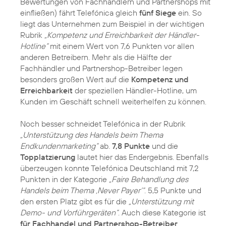
Bewertungen von Fachhändlern und Partnershops mit
einfließen) fährt Telefónica gleich
fünf Siege
ein. So
liegt das Unternehmen zum Beispiel in der wichtigen
Rubrik
„Kompetenz und Erreichbarkeit der Händler-
Hotline“
mit einem Wert von 7,6 Punkten vor allen
anderen Betreibern. Mehr als die Hälfte der
Fachhändler und Partnershop-Betreiber legen
besonders großen Wert auf die
Kompetenz und
Erreichbarkeit
der speziellen Händler-Hotline, um
Kunden im Geschäft schnell weiterhelfen zu können.
Noch besser schneidet Telefónica in der Rubrik
„Unterstützung des Handels beim Thema
Endkundenmarketing“
ab.
7,8 Punkte
und die
Topplatzierung
lautet hier das Endergebnis. Ebenfalls
überzeugen konnte Telefónica Deutschland mit 7,2
Punkten in der Kategorie
„Faire Behandlung des
Handels beim Thema ‚Never Payer‘“
. 5,5 Punkte und
den ersten Platz gibt es für die
„Unterstützung mit
Demo- und Vorführgeräten“
. Auch diese Kategorie ist
für Fachhandel und Partnershop-Betreiber