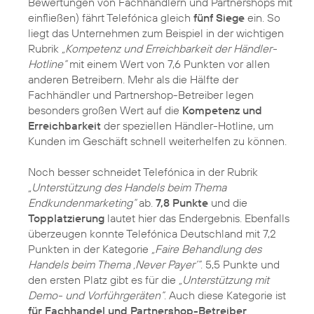
Bewertungen von Fachhändlern und Partnershops mit
einfließen) fährt Telefónica gleich
fünf Siege
ein. So
liegt das Unternehmen zum Beispiel in der wichtigen
Rubrik
„Kompetenz und Erreichbarkeit der Händler-
Hotline“
mit einem Wert von 7,6 Punkten vor allen
anderen Betreibern. Mehr als die Hälfte der
Fachhändler und Partnershop-Betreiber legen
besonders großen Wert auf die
Kompetenz und
Erreichbarkeit
der speziellen Händler-Hotline, um
Kunden im Geschäft schnell weiterhelfen zu können.
Noch besser schneidet Telefónica in der Rubrik
„Unterstützung des Handels beim Thema
Endkundenmarketing“
ab.
7,8 Punkte
und die
Topplatzierung
lautet hier das Endergebnis. Ebenfalls
überzeugen konnte Telefónica Deutschland mit 7,2
Punkten in der Kategorie
„Faire Behandlung des
Handels beim Thema ‚Never Payer‘“
. 5,5 Punkte und
den ersten Platz gibt es für die
„Unterstützung mit
Demo- und Vorführgeräten“
. Auch diese Kategorie ist
für Fachhandel und Partnershop-Betreiber