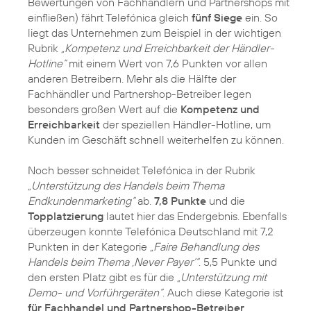
Bewertungen von Fachhändlern und Partnershops mit
einfließen) fährt Telefónica gleich
fünf Siege
ein. So
liegt das Unternehmen zum Beispiel in der wichtigen
Rubrik
„Kompetenz und Erreichbarkeit der Händler-
Hotline“
mit einem Wert von 7,6 Punkten vor allen
anderen Betreibern. Mehr als die Hälfte der
Fachhändler und Partnershop-Betreiber legen
besonders großen Wert auf die
Kompetenz und
Erreichbarkeit
der speziellen Händler-Hotline, um
Kunden im Geschäft schnell weiterhelfen zu können.
Noch besser schneidet Telefónica in der Rubrik
„Unterstützung des Handels beim Thema
Endkundenmarketing“
ab.
7,8 Punkte
und die
Topplatzierung
lautet hier das Endergebnis. Ebenfalls
überzeugen konnte Telefónica Deutschland mit 7,2
Punkten in der Kategorie
„Faire Behandlung des
Handels beim Thema ‚Never Payer‘“
. 5,5 Punkte und
den ersten Platz gibt es für die
„Unterstützung mit
Demo- und Vorführgeräten“
. Auch diese Kategorie ist
für Fachhandel und Partnershop-Betreiber