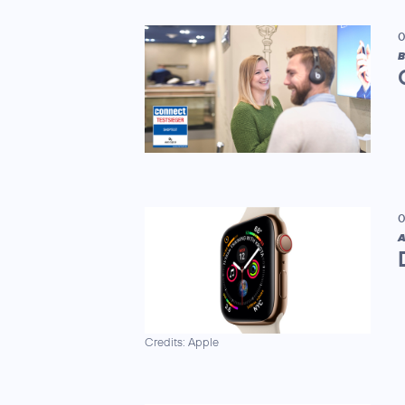
0
B
0
A
Credits: Apple