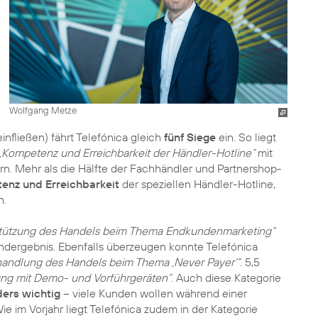
Wolfgang Metze
fließen) fährt Telefónica gleich
fünf Siege
ein. So liegt
„Kompetenz und Erreichbarkeit der Händler-Hotline“
mit
rn. Mehr als die Hälfte der Fachhändler und Partnershop-
enz und Erreichbarkeit
der speziellen Händler-Hotline,
n.
stützung des Handels beim Thema Endkundenmarketing“
Endergebnis. Ebenfalls überzeugen konnte Telefónica
handlung des Handels beim Thema ‚Never Payer‘“
. 5,5
ung mit Demo- und Vorführgeräten“
. Auch diese Kategorie
ers wichtig
– viele Kunden wollen während einer
 im Vorjahr liegt Telefónica zudem in der Kategorie