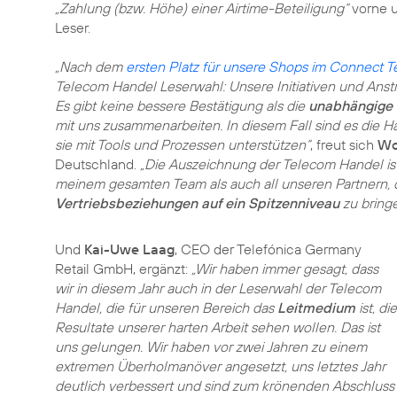
„Zahlung (bzw. Höhe) einer Airtime-Beteiligung“
vorne u
Leser.
„Nach dem
ersten Platz für unsere Shops im Connect T
Telecom Handel Leserwahl: Unsere Initiativen und Anst
Es gibt keine bessere Bestätigung als die
unabhängige 
mit uns zusammenarbeiten. In diesem Fall sind es die Hä
sie mit Tools und Prozessen unterstützen“
, freut sich
Wo
Deutschland.
„Die Auszeichnung der Telecom Handel ist 
meinem gesamten Team als auch all unseren Partnern, 
Vertriebsbeziehungen auf ein Spitzenniveau
zu bringe
Und
Kai-Uwe Laag
, CEO der Telefónica Germany
Retail GmbH, ergänzt:
„Wir haben immer gesagt, dass
wir in diesem Jahr auch in der Leserwahl der Telecom
Handel, die für unseren Bereich das
Leitmedium
ist, die
Resultate unserer harten Arbeit sehen wollen. Das ist
uns gelungen. Wir haben vor zwei Jahren zu einem
extremen Überholmanöver angesetzt, uns letztes Jahr
deutlich verbessert und sind zum krönenden Abschluss