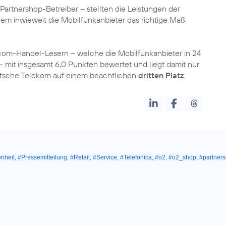
rtnershop-Betreiber – stellten die Leistungen der
em inwieweit die Mobilfunkanbieter das richtige Maß
com-Handel-Lesern – welche die Mobilfunkanbieter in 24
 mit insgesamt 6,0 Punkten bewertet und liegt damit nur
utsche Telekom auf einem beachtlichen
dritten Platz
.
nheit
,
#Pressemitteilung
,
#Retail
,
#Service
,
#Telefonica
,
#o2
,
#o2_shop
,
#partners