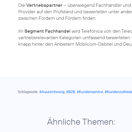
Die
Vertriebspartner
– überwiegend Fachhändler und Pa
Provider auf den Prüfstand und bewerteten unter ander
zwischen Fordern und Fördern finden.
Im
Segment Fachhandel
wird Telefónica von den Tele
vertriebsrelevanten Kategorien umfassend bewerteten –
knapp hinter den Anbietern Mobilcom-Debitel und De
Schlagworte:
#Auszeichnung
,
#B2B
,
#Kundenservice
,
#Kundenzufriede
Ähnliche Themen: