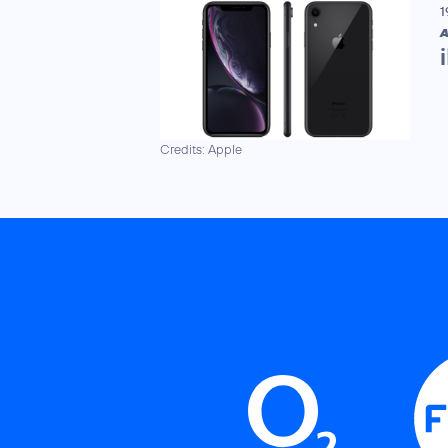
1
A
Credits: Apple