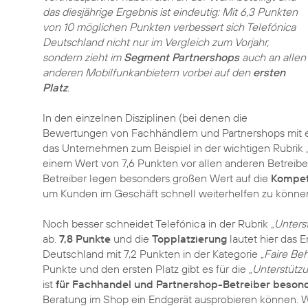
das diesjährige Ergebnis ist eindeutig: Mit 6,3 Punkten
von 10 möglichen Punkten verbessert sich Telefónica
Deutschland nicht nur im Vergleich zum Vorjahr,
sondern zieht im
Segment Partnershops
auch an allen
anderen Mobilfunkanbietern vorbei auf den
ersten
Platz
.
In den einzelnen Disziplinen (bei denen die
Bewertungen von Fachhändlern und Partnershops mit ein
das Unternehmen zum Beispiel in der wichtigen Rubrik
einem Wert von 7,6 Punkten vor allen anderen Betreibe
Betreiber legen besonders großen Wert auf die
Kompet
um Kunden im Geschäft schnell weiterhelfen zu könne
Noch besser schneidet Telefónica in der Rubrik
„Unter
ab.
7,8 Punkte
und die
Topplatzierung
lautet hier das 
Deutschland mit 7,2 Punkten in der Kategorie
„Faire Be
Punkte und den ersten Platz gibt es für die
„Unterstütz
ist
für Fachhandel und Partnershop-Betreiber besond
Beratung im Shop ein Endgerät ausprobieren können. Wie