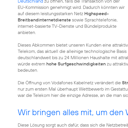
Deutschland
zu öffnen, falls die Transaktion von der
EU-Kommission genehmigt wird. Dadurch könnten wir
auf diesem leistungsstarken Netz
Highspeed-
Breitbandinternetdienste
sowie Sprachtelefonie,
internet-basierte TV-Dienste und Bündelprodukte
anbieten.
Dieses Abkommen bietet unseren Kunden eine attraktiv
Telekom, das aktuell die alleinige technologische Basis
deutschlandweit bis zu 24 Millionen Haushalte mit attr
würde extrem
hohe Surfgeschwindigkeiten
zu attrakt
bedeuten.
Die Öffnung von Vodafones Kabelnetz verändert die
St
nur zum ersten Mal überhaupt Wettbewerb im Gestattu
war die Telekom hier die einzige Adresse, an die man s
Wir bringen alles mit, um de
Diese Lösung sorgt auch dafür, dass sich die Netzbetre