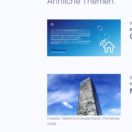
Ähnliche Themen:
3
Z
2
T
Credits: Telefónica Deutschland / Fernanda
Vilela