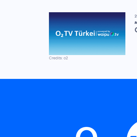
2
M
Credits: o2