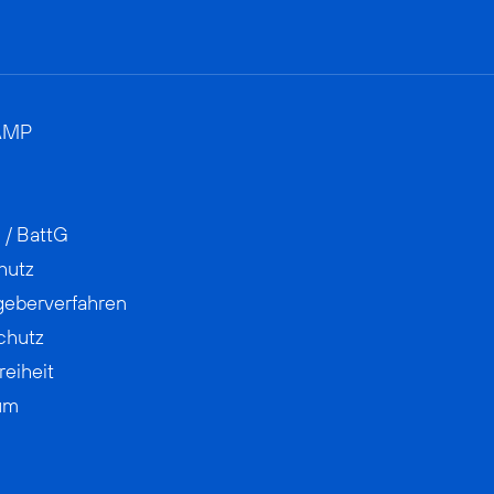
AMP
 / BattG
hutz
geberverfahren
chutz
reiheit
um