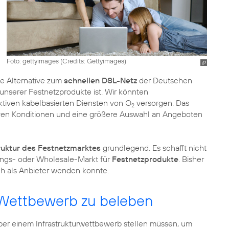
Foto: gettyimages (
Credits: Gettyimages
)
e Alternative zum
schnellen DSL-Netz
der Deutschen
 unserer Festnetzprodukte ist. Wir könnten
aktiven kabelbasierten Diensten von O
versorgen. Das
2
iven Konditionen und eine größere Auswahl an Angeboten
ruktur des Festnetzmarktes
grundlegend. Es schafft nicht
ngs- oder Wholesale-Markt für
Festnetzprodukte
. Bisher
ich als Anbieter wenden konnte.
n Wettbewerb zu beleben
iber einem Infrastrukturwettbewerb stellen müssen, um