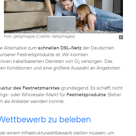
Foto: gettyimages (
Credits: Gettyimages
)
e Alternative zum
schnellen DSL-Netz
der Deutschen
 unserer Festnetzprodukte ist. Wir könnten
aktiven kabelbasierten Diensten von O
versorgen. Das
2
iven Konditionen und eine größere Auswahl an Angeboten
ruktur des Festnetzmarktes
grundlegend. Es schafft nicht
ngs- oder Wholesale-Markt für
Festnetzprodukte
. Bisher
ich als Anbieter wenden konnte.
n Wettbewerb zu beleben
iber einem Infrastrukturwettbewerb stellen müssen, um