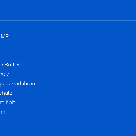
AMP
 / BattG
hutz
geberverfahren
chutz
reiheit
um