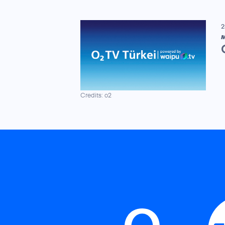
2
M
Credits: o2