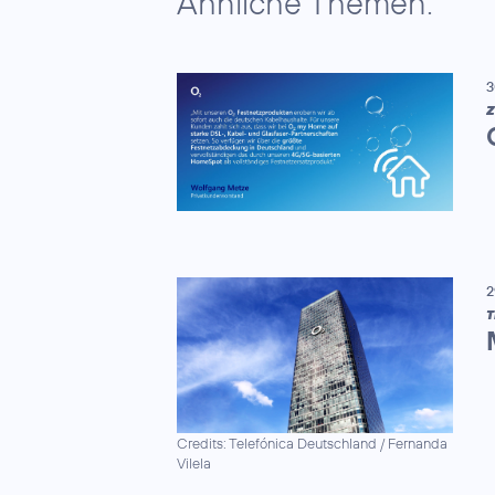
Ähnliche Themen:
3
Z
2
T
Credits: Telefónica Deutschland / Fernanda
Vilela