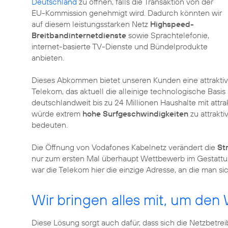
Deutschland
zu öffnen, falls die Transaktion von der
EU-Kommission genehmigt wird. Dadurch könnten wir
auf diesem leistungsstarken Netz
Highspeed-
Breitbandinternetdienste
sowie Sprachtelefonie,
internet-basierte TV-Dienste und Bündelprodukte
anbieten.
Dieses Abkommen bietet unseren Kunden eine attraktiv
Telekom, das aktuell die alleinige technologische Basis
deutschlandweit bis zu 24 Millionen Haushalte mit attr
würde extrem
hohe Surfgeschwindigkeiten
zu attrakt
bedeuten.
Die Öffnung von Vodafones Kabelnetz verändert die
St
nur zum ersten Mal überhaupt Wettbewerb im Gestattu
war die Telekom hier die einzige Adresse, an die man s
Wir bringen alles mit, um de
Diese Lösung sorgt auch dafür, dass sich die Netzbetre