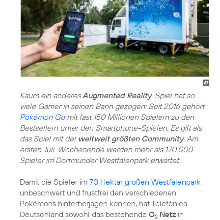
Kaum ein anderes
Augmented Reality
-Spiel hat so
viele Gamer in seinen Bann gezogen: Seit 2016 gehört
Pokémon Go
mit fast 150 Millionen Spielern zu den
Bestsellern unter den Smartphone-Spielen. Es gilt als
das Spiel mit der
weltweit größten Community
. Am
ersten Juli-Wochenende werden mehr als 170.000
Spieler im Dortmunder Westfalenpark erwartet.
Damit die Spieler im
70 Hektar großen Westfalenpark
unbeschwert und frustfrei den verschiedenen
Pokémons hinterherjagen können, hat Telefónica
Deutschland sowohl das bestehende
O
Netz
in
2