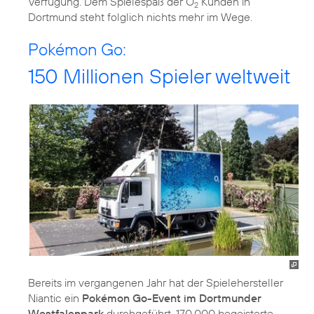
Verfügung. Dem Spielespaß der O
Kunden in
2
Dortmund steht folglich nichts mehr im Wege.
Pokémon Go:
150 Millionen Spieler weltweit
Bereits im vergangenen Jahr hat der Spielehersteller
Niantic ein
Pokémon Go-Event im Dortmunder
Westfalenpark
durchgeführt. 170.000 begeisterte