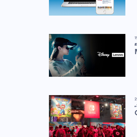
1
E
2
„