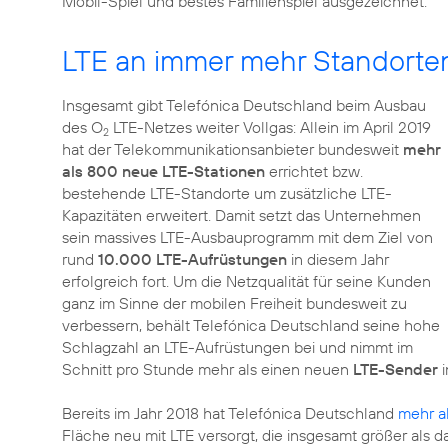
Mobil-Spiel und bestes Familienspiel ausgezeichnet.
LTE an immer mehr Standorte
Insgesamt gibt Telefónica Deutschland beim Ausbau
des O
LTE-Netzes weiter Vollgas: Allein im April 2019
2
hat der Telekommunikationsanbieter bundesweit
mehr
als 800 neue LTE-Stationen
errichtet bzw.
bestehende LTE-Standorte um zusätzliche LTE-
Kapazitäten erweitert. Damit setzt das Unternehmen
sein massives LTE-Ausbauprogramm mit dem Ziel von
rund
10.000 LTE-Aufrüstungen
in diesem Jahr
erfolgreich fort. Um die Netzqualität für seine Kunden
ganz im Sinne der mobilen Freiheit bundesweit zu
verbessern, behält Telefónica Deutschland seine hohe
Schlagzahl an LTE-Aufrüstungen bei und nimmt im
Schnitt pro Stunde mehr als einen neuen
LTE-Sender
i
Bereits im Jahr 2018 hat Telefónica Deutschland
mehr a
Fläche neu mit LTE versorgt, die insgesamt größer als