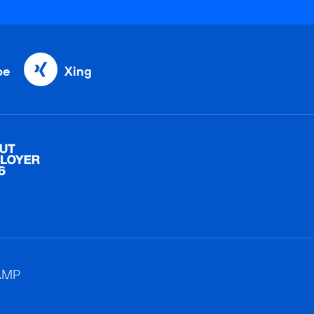
be
Xing
AMP