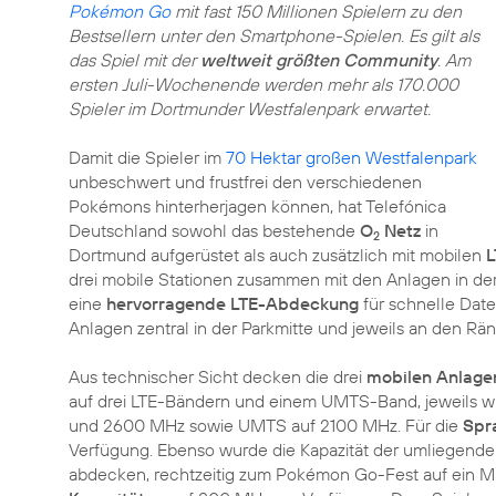
Pokémon Go
mit fast 150 Millionen Spielern zu den
Bestsellern unter den Smartphone-Spielen. Es gilt als
das Spiel mit der
weltweit größten Community
. Am
ersten Juli-Wochenende werden mehr als 170.000
Spieler im Dortmunder Westfalenpark erwartet.
Damit die Spieler im
70 Hektar großen Westfalenpark
unbeschwert und frustfrei den verschiedenen
Pokémons hinterherjagen können, hat Telefónica
Deutschland sowohl das bestehende
O
Netz
in
2
Dortmund aufgerüstet als auch zusätzlich mit mobilen
L
drei mobile Stationen zusammen mit den Anlagen in 
eine
hervorragende LTE-Abdeckung
für schnelle Date
Anlagen zentral in der Parkmitte und jeweils an den Ränd
Aus technischer Sicht decken die drei
mobilen Anlage
auf drei LTE-Bändern und einem UMTS-Band, jeweils w
und 2600 MHz sowie UMTS auf 2100 MHz. Für die
Spr
Verfügung. Ebenso wurde die Kapazität der umliegend
abdecken, rechtzeitig zum Pokémon Go-Fest auf ein Ma