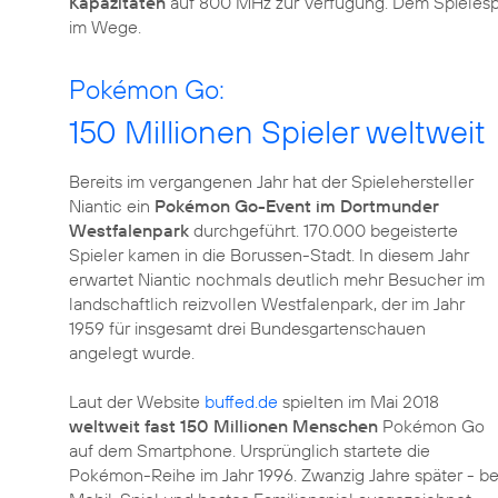
Kapazitäten
auf 800 MHz zur Verfügung. Dem Spieles
im Wege.
Pokémon Go:
150 Millionen Spieler weltweit
Bereits im vergangenen Jahr hat der Spielehersteller
Niantic ein
Pokémon Go-Event im Dortmunder
Westfalenpark
durchgeführt. 170.000 begeisterte
Spieler kamen in die Borussen-Stadt. In diesem Jahr
erwartet Niantic nochmals deutlich mehr Besucher im
landschaftlich reizvollen Westfalenpark, der im Jahr
1959 für insgesamt drei Bundesgartenschauen
angelegt wurde.
Laut der Website
buffed.de
spielten im Mai 2018
weltweit fast 150 Millionen Menschen
Pokémon Go
auf dem Smartphone. Ursprünglich startete die
Pokémon-Reihe im Jahr 1996. Zwanzig Jahre später - 