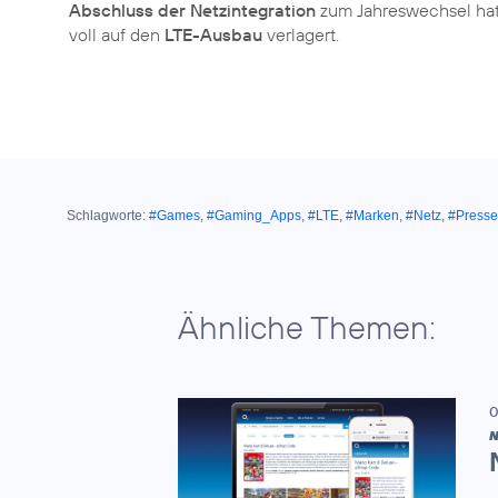
Abschluss der Netzintegration
zum Jahreswechsel hat
voll auf den
LTE-Ausbau
verlagert.
Schlagworte:
#Games
,
#Gaming_Apps
,
#LTE
,
#Marken
,
#Netz
,
#Presse
Ähnliche Themen:
0
N