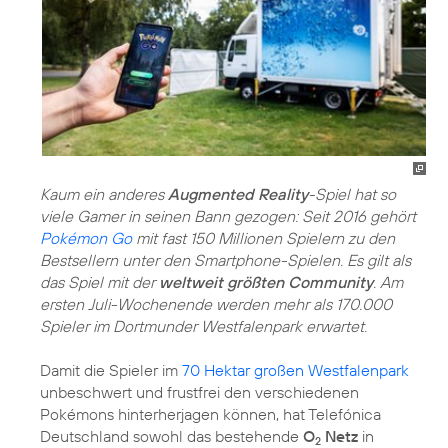
Kaum ein anderes
Augmented Reality
-Spiel hat so
viele Gamer in seinen Bann gezogen: Seit 2016 gehört
Pokémon Go
mit fast 150 Millionen Spielern zu den
Bestsellern unter den Smartphone-Spielen. Es gilt als
das Spiel mit der
weltweit größten Community
. Am
ersten Juli-Wochenende werden mehr als 170.000
Spieler im Dortmunder Westfalenpark erwartet.
Damit die Spieler im
70 Hektar großen Westfalenpark
unbeschwert und frustfrei den verschiedenen
Pokémons hinterherjagen können, hat Telefónica
Deutschland sowohl das bestehende
O
Netz
in
2