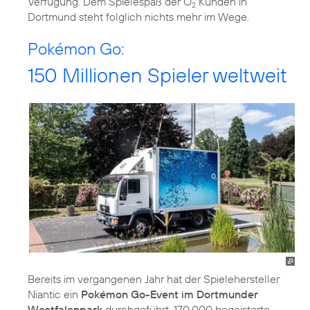
Verfügung. Dem Spielespaß der O
Kunden in
2
Dortmund steht folglich nichts mehr im Wege.
Pokémon Go:
150 Millionen Spieler weltweit
Bereits im vergangenen Jahr hat der Spielehersteller
Niantic ein
Pokémon Go-Event im Dortmunder
Westfalenpark
durchgeführt. 170.000 begeisterte