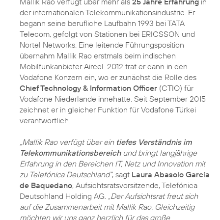
Mallik Rao verfügt über mehr als
25 Jahre Erfahrung
in
der internationalen Telekommunikationsindustrie. Er
begann seine berufliche Laufbahn 1993 bei TATA
Telecom, gefolgt von Stationen bei ERICSSON und
Nortel Networks. Eine leitende Führungsposition
übernahm Mallik Rao erstmals beim indischen
Mobilfunkanbieter Aircel. 2012 trat er dann in den
Vodafone Konzern ein, wo er zunächst die Rolle des
Chief Technology & Information Officer
(CTIO) für
Vodafone Niederlande innehatte. Seit September 2015
zeichnet er in gleicher Funktion für Vodafone Türkei
verantwortlich.
„Mallik Rao verfügt über ein
tiefes Verständnis im
Telekommunikationsbereich
und bringt langjährige
Erfahrung in den Bereichen IT, Netz und Innovation mit
zu Telefónica Deutschland“
, sagt
Laura Abasolo García
de Baquedano
, Aufsichtsratsvorsitzende, Telefónica
Deutschland Holding AG.
„Der Aufsichtsrat freut sich
auf die Zusammenarbeit mit Mallik Rao. Gleichzeitig
möchten wir uns ganz herzlich für das große