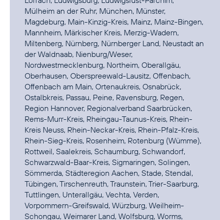
Lörrach, Ludwigsburg, Ludwigslust-Parchim,
Mülheim an der Ruhr, München, Münster,
Magdeburg, Main-Kinzig-Kreis, Mainz, Mainz-Bingen,
Mannheim, Märkischer Kreis, Merzig-Wadern,
Miltenberg, Nürnberg, Nürnberger Land, Neustadt an
der Waldnaab, Nienburg/Weser,
Nordwestmecklenburg, Northeim, Oberallgäu,
Oberhausen, Oberspreewald-Lausitz, Offenbach,
Offenbach am Main, Ortenaukreis, Osnabrück,
Ostalbkreis, Passau, Peine, Ravensburg, Regen,
Region Hannover, Regionalverband Saarbrücken,
Rems-Murr-Kreis, Rheingau-Taunus-Kreis, Rhein-
Kreis Neuss, Rhein-Neckar-Kreis, Rhein-Pfalz-Kreis,
Rhein-Sieg-Kreis, Rosenheim, Rotenburg (Wümme),
Rottweil, Saalekreis, Schaumburg, Schwandorf,
Schwarzwald-Baar-Kreis, Sigmaringen, Solingen,
Sömmerda, Städteregion Aachen, Stade, Stendal,
Tübingen, Tirschenreuth, Traunstein, Trier-Saarburg,
Tuttlingen, Unterallgäu, Vechta, Verden,
Vorpommern-Greifswald, Würzburg, Weilheim-
Schongau, Weimarer Land, Wolfsburg, Worms,