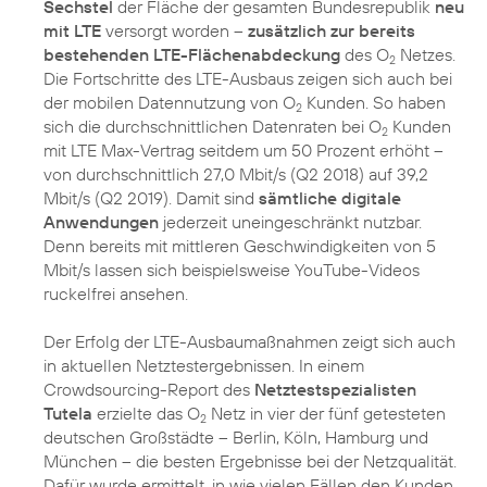
Sechstel
der Fläche der gesamten Bundesrepublik
neu
mit LTE
versorgt worden –
zusätzlich zur bereits
bestehenden LTE-Flächenabdeckung
des O
Netzes.
2
Die Fortschritte des LTE-Ausbaus zeigen sich auch bei
der mobilen Datennutzung von O
Kunden. So haben
2
sich die durchschnittlichen Datenraten bei O
Kunden
2
mit LTE Max-Vertrag seitdem um 50 Prozent erhöht –
von durchschnittlich 27,0 Mbit/s (Q2 2018) auf 39,2
Mbit/s (Q2 2019). Damit sind
sämtliche digitale
Anwendungen
jederzeit uneingeschränkt nutzbar.
Denn bereits mit mittleren Geschwindigkeiten von 5
Mbit/s lassen sich beispielsweise YouTube-Videos
ruckelfrei ansehen.
Der Erfolg der LTE-Ausbaumaßnahmen zeigt sich auch
in aktuellen Netztestergebnissen. In einem
Crowdsourcing-Report des
Netztestspezialisten
Tutela
erzielte das O
Netz in vier der fünf getesteten
2
deutschen Großstädte – Berlin, Köln, Hamburg und
München – die besten Ergebnisse bei der Netzqualität.
Dafür wurde ermittelt, in wie vielen Fällen den Kunden