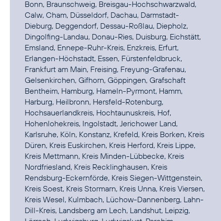
Bonn, Braunschweig, Breisgau-Hochschwarzwald,
Calw, Cham, Düsseldorf, Dachau, Darmstadt-
Dieburg, Deggendorf, Dessau-Roßlau, Diepholz,
Dingolfing-Landau, Donau-Ries, Duisburg, Eichstätt,
Emsland, Ennepe-Ruhr-Kreis, Enzkreis, Erfurt,
Erlangen-Höchstadt, Essen, Fürstenfeldbruck,
Frankfurt am Main, Freising, Freyung-Grafenau,
Gelsenkirchen, Gifhorn, Göppingen, Grafschaft
Bentheim, Hamburg, Hameln-Pyrmont, Hamm,
Harburg, Heilbronn, Hersfeld-Rotenburg,
Hochsauerlandkreis, Hochtaunuskreis, Hof,
Hohenlohekreis, Ingolstadt, Jerichower Land,
Karlsruhe, Köln, Konstanz, Krefeld, Kreis Borken, Kreis
Düren, Kreis Euskirchen, Kreis Herford, Kreis Lippe,
Kreis Mettmann, Kreis Minden-Lübbecke, Kreis
Nordfriesland, Kreis Recklinghausen, Kreis
Rendsburg-Eckernförde, Kreis Siegen-Wittgenstein,
Kreis Soest, Kreis Stormarn, Kreis Unna, Kreis Viersen,
Kreis Wesel, Kulmbach, Lüchow-Dannenberg, Lahn-
Dill-Kreis, Landsberg am Lech, Landshut, Leipzig,